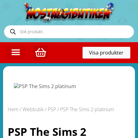
Toggl
Visa produkter
naviga
Hem
/
Webbutik
/
PSP
/ PSP The Sims 2 platinum
PSP The Sims 2