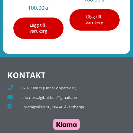
100.00
kr
Lägg till i
varukorg
Lägg till i
varukorg
KONTAKT
0707738871 (Under öppettider)
info.nostalgibutiken@gmail.com
Företagsallén 10, 184 40 Åkersberga