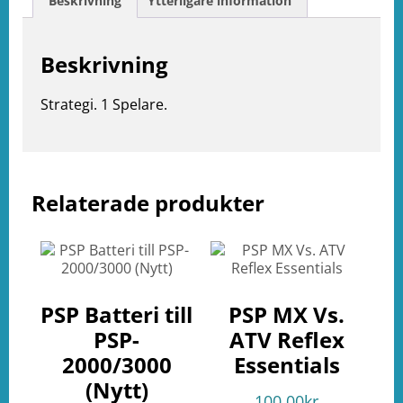
Beskrivning
Ytterligare information
Beskrivning
Strategi. 1 Spelare.
Relaterade produkter
e
ation
PSP Batteri till
PSP MX Vs.
PSP-
ATV Reflex
2000/3000
Essentials
(Nytt)
100.00
kr