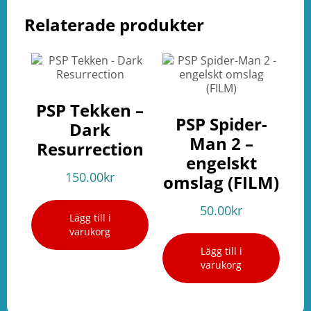
Relaterade produkter
PSP Tekken –
PSP Spider-
Dark
Man 2 –
Resurrection
engelskt
150.00
kr
omslag (FILM)
50.00
kr
Lägg till i
varukorg
Lägg till i
varukorg