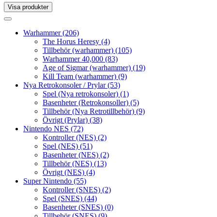
Visa produkter
Toggle
navigation
Toggle
navigation
Warhammer
(206)
The Horus Heresy
(4)
Tillbehör (warhammer)
(105)
Warhammer 40,000
(83)
Age of Sigmar (warhammer)
(19)
Kill Team (warhammer)
(9)
Nya Retrokonsoler / Prylar
(53)
Spel (Nya retrokonsoler)
(1)
Basenheter (Retrokonsoller)
(5)
Tillbehör (Nya Retrotillbehör)
(9)
Övrigt (Prylar)
(38)
Nintendo NES
(72)
Kontroller (NES)
(2)
Spel (NES)
(51)
Basenheter (NES)
(2)
Tillbehör (NES)
(13)
Övrigt (NES)
(4)
Super Nintendo
(55)
Kontroller (SNES)
(2)
Spel (SNES)
(44)
Basenheter (SNES)
(0)
Tillbehör (SNES)
(9)