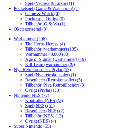
Spel (Vectrex & Luxor)
(1)
Pocketspel (Game & Watch mm)
(1)
Game & Watch
(0)
Pocketspel Övriga
(0)
Tillbehör (G & W)
(1)
Okategoriserad
(0)
Warhammer
(206)
The Horus Heresy
(4)
Tillbehör (warhammer)
(105)
Warhammer 40,000
(83)
Age of Sigmar (warhammer)
(19)
Kill Team (warhammer)
(9)
Nya Retrokonsoler / Prylar
(53)
Spel (Nya retrokonsoler)
(1)
Basenheter (Retrokonsoller)
(5)
Tillbehör (Nya Retrotillbehör)
(9)
Övrigt (Prylar)
(38)
Nintendo NES
(72)
Kontroller (NES)
(2)
Spel (NES)
(51)
Basenheter (NES)
(2)
Tillbehör (NES)
(13)
Övrigt (NES)
(4)
Super Nintendo
(55)