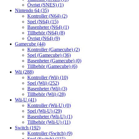
Övrigt (SNES)
(1)
Nintendo 64
(35)
Kontroller (N64)
(2)
Spel (N64)
(15)
Basenheter (N64)
(1)
Tillbehör (N64)
(8)
Övrigt (N64)
(9)
Gamecube
(44)
Kontroller (Gamecube)
(2)
Spel (Gamecube)
(36)
Basenheter (Gamecube)
(0)
Tillbehör (Gamecube)
(6)
Wii
(288)
Kontroller (Wii)
(10)
Spel (Wii)
(252)
Basenheter (Wii)
(3)
Tillbehör (Wii)
(28)
Wii-U
(41)
Kontroller (Wii-U)
(0)
Spel (Wii-U)
(29)
Basenheter (Wii-U)
(1)
Tillbehör (Wii-U)
(11)
Switch
(192)
Kontroller (Switch)
(9)
Spel (Switch)
(115)