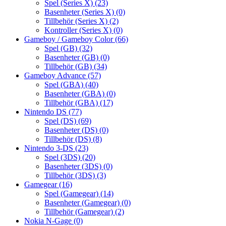
Spel (Series X)
(23)
Basenheter (Series X)
(0)
Tillbehör (Series X)
(2)
Kontroller (Series X)
(0)
Gameboy / Gameboy Color
(66)
Spel (GB)
(32)
Basenheter (GB)
(0)
Tillbehör (GB)
(34)
Gameboy Advance
(57)
Spel (GBA)
(40)
Basenheter (GBA)
(0)
Tillbehör (GBA)
(17)
Nintendo DS
(77)
Spel (DS)
(69)
Basenheter (DS)
(0)
Tillbehör (DS)
(8)
Nintendo 3-DS
(23)
Spel (3DS)
(20)
Basenheter (3DS)
(0)
Tillbehör (3DS)
(3)
Gamegear
(16)
Spel (Gamegear)
(14)
Basenheter (Gamegear)
(0)
Tillbehör (Gamegear)
(2)
Nokia N-Gage
(0)