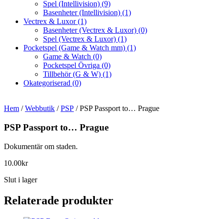
Spel (Intellivision)
(9)
Basenheter (Intellivision)
(1)
Vectrex & Luxor
(1)
Basenheter (Vectrex & Luxor)
(0)
Spel (Vectrex & Luxor)
(1)
Pocketspel (Game & Watch mm)
(1)
Game & Watch
(0)
Pocketspel Övriga
(0)
Tillbehör (G & W)
(1)
Okategoriserad
(0)
Hem
/
Webbutik
/
PSP
/ PSP Passport to… Prague
PSP Passport to… Prague
Dokumentär om staden.
10.00
kr
Slut i lager
Relaterade produkter