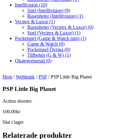
Intellivision
(10)
Spel (Intellivision)
(9)
Basenheter (Intellivision)
(1)
Vectrex & Luxor
(1)
Basenheter (Vectrex & Luxor)
(0)
Spel (Vectrex & Luxor)
(1)
Pocketspel (Game & Watch mm)
(1)
Game & Watch
(0)
Pocketspel Övriga
(0)
Tillbehör (G & W)
(1)
Okategoriserad
(0)
Hem
/
Webbutik
/
PSP
/ PSP Little Big Planet
PSP Little Big Planet
Action shooter.
100.00
kr
Slut i lager
Relaterade produkter