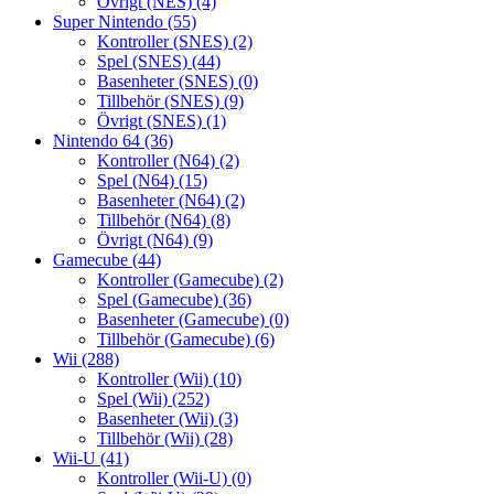
Övrigt (NES)
(4)
Super Nintendo
(55)
Kontroller (SNES)
(2)
Spel (SNES)
(44)
Basenheter (SNES)
(0)
Tillbehör (SNES)
(9)
Övrigt (SNES)
(1)
Nintendo 64
(36)
Kontroller (N64)
(2)
Spel (N64)
(15)
Basenheter (N64)
(2)
Tillbehör (N64)
(8)
Övrigt (N64)
(9)
Gamecube
(44)
Kontroller (Gamecube)
(2)
Spel (Gamecube)
(36)
Basenheter (Gamecube)
(0)
Tillbehör (Gamecube)
(6)
Wii
(288)
Kontroller (Wii)
(10)
Spel (Wii)
(252)
Basenheter (Wii)
(3)
Tillbehör (Wii)
(28)
Wii-U
(41)
Kontroller (Wii-U)
(0)