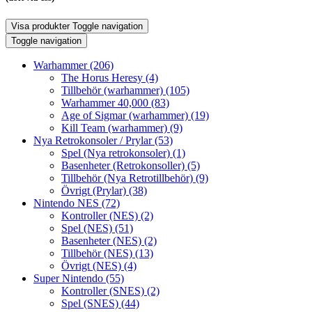
Visa produkter
Toggle navigation
Toggle navigation
Warhammer
(206)
The Horus Heresy
(4)
Tillbehör (warhammer)
(105)
Warhammer 40,000
(83)
Age of Sigmar (warhammer)
(19)
Kill Team (warhammer)
(9)
Nya Retrokonsoler / Prylar
(53)
Spel (Nya retrokonsoler)
(1)
Basenheter (Retrokonsoller)
(5)
Tillbehör (Nya Retrotillbehör)
(9)
Övrigt (Prylar)
(38)
Nintendo NES
(72)
Kontroller (NES)
(2)
Spel (NES)
(51)
Basenheter (NES)
(2)
Tillbehör (NES)
(13)
Övrigt (NES)
(4)
Super Nintendo
(55)
Kontroller (SNES)
(2)
Spel (SNES)
(44)