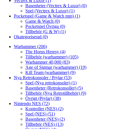
Vectrex & Luxor
(1)
Basenheter (Vectrex & Luxor)
(0)
Spel (Vectrex & Luxor)
(1)
Pocketspel (Game & Watch mm)
(1)
Game & Watch
(0)
Pocketspel Övriga
(0)
Tillbehör (G & W)
(1)
Okategoriserad
(0)
Warhammer
(206)
The Horus Heresy
(4)
Tillbehör (warhammer)
(105)
Warhammer 40,000
(83)
Age of Sigmar (warhammer)
(19)
Kill Team (warhammer)
(9)
Nya Retrokonsoler / Prylar
(53)
Spel (Nya retrokonsoler)
(1)
Basenheter (Retrokonsoller)
(5)
Tillbehör (Nya Retrotillbehör)
(9)
Övrigt (Prylar)
(38)
Nintendo NES
(72)
Kontroller (NES)
(2)
Spel (NES)
(51)
Basenheter (NES)
(2)
Tillbehör (NES)
(13)