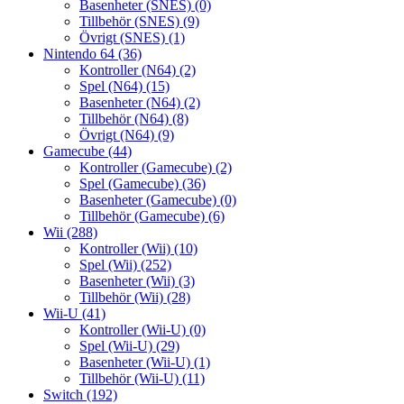
Basenheter (SNES)
(0)
Tillbehör (SNES)
(9)
Övrigt (SNES)
(1)
Nintendo 64
(36)
Kontroller (N64)
(2)
Spel (N64)
(15)
Basenheter (N64)
(2)
Tillbehör (N64)
(8)
Övrigt (N64)
(9)
Gamecube
(44)
Kontroller (Gamecube)
(2)
Spel (Gamecube)
(36)
Basenheter (Gamecube)
(0)
Tillbehör (Gamecube)
(6)
Wii
(288)
Kontroller (Wii)
(10)
Spel (Wii)
(252)
Basenheter (Wii)
(3)
Tillbehör (Wii)
(28)
Wii-U
(41)
Kontroller (Wii-U)
(0)
Spel (Wii-U)
(29)
Basenheter (Wii-U)
(1)
Tillbehör (Wii-U)
(11)
Switch
(192)