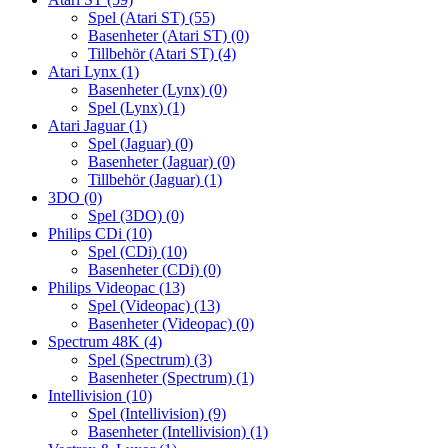
Spel (Atari ST)
(55)
Basenheter (Atari ST)
(0)
Tillbehör (Atari ST)
(4)
Atari Lynx
(1)
Basenheter (Lynx)
(0)
Spel (Lynx)
(1)
Atari Jaguar
(1)
Spel (Jaguar)
(0)
Basenheter (Jaguar)
(0)
Tillbehör (Jaguar)
(1)
3DO
(0)
Spel (3DO)
(0)
Philips CDi
(10)
Spel (CDi)
(10)
Basenheter (CDi)
(0)
Philips Videopac
(13)
Spel (Videopac)
(13)
Basenheter (Videopac)
(0)
Spectrum 48K
(4)
Spel (Spectrum)
(3)
Basenheter (Spectrum)
(1)
Intellivision
(10)
Spel (Intellivision)
(9)
Basenheter (Intellivision)
(1)