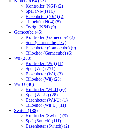
Nintendo 64
(37)
Kontroller (N64)
(2)
Spel (N64)
(16)
Basenheter (N64)
(2)
Tillbehör (N64)
(8)
Övrigt (N64)
(9)
Gamecube
(45)
Kontroller (Gamecube)
(2)
Spel (Gamecube)
(37)
Basenheter (Gamecube)
(0)
Tillbehör (Gamecube)
(6)
Wii
(288)
Kontroller (Wii)
(11)
Spel (Wii)
(251)
Basenheter (Wii)
(3)
Tillbehör (Wii)
(28)
Wii-U
(40)
Kontroller (Wii-U)
(0)
Spel (Wii-U)
(28)
Basenheter (Wii-U)
(1)
Tillbehör (Wii-U)
(11)
Switch
(188)
Kontroller (Switch)
(9)
Spel (Switch)
(111)
Basenheter (Switch)
(2)