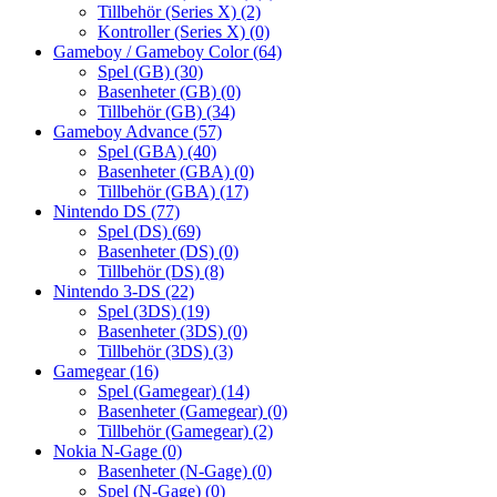
Tillbehör (Series X)
(2)
Kontroller (Series X)
(0)
Gameboy / Gameboy Color
(64)
Spel (GB)
(30)
Basenheter (GB)
(0)
Tillbehör (GB)
(34)
Gameboy Advance
(57)
Spel (GBA)
(40)
Basenheter (GBA)
(0)
Tillbehör (GBA)
(17)
Nintendo DS
(77)
Spel (DS)
(69)
Basenheter (DS)
(0)
Tillbehör (DS)
(8)
Nintendo 3-DS
(22)
Spel (3DS)
(19)
Basenheter (3DS)
(0)
Tillbehör (3DS)
(3)
Gamegear
(16)
Spel (Gamegear)
(14)
Basenheter (Gamegear)
(0)
Tillbehör (Gamegear)
(2)
Nokia N-Gage
(0)
Basenheter (N-Gage)
(0)
Spel (N-Gage)
(0)