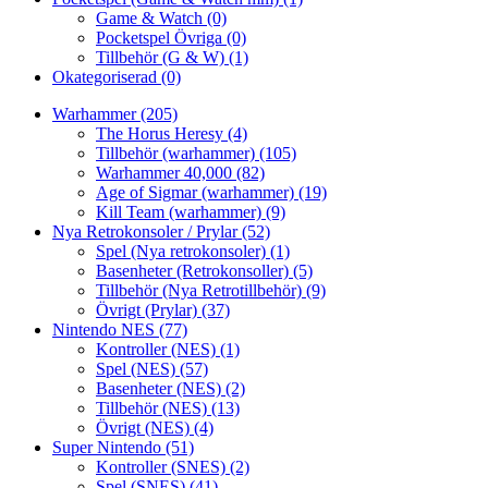
Game & Watch
(0)
Pocketspel Övriga
(0)
Tillbehör (G & W)
(1)
Okategoriserad
(0)
Warhammer
(205)
The Horus Heresy
(4)
Tillbehör (warhammer)
(105)
Warhammer 40,000
(82)
Age of Sigmar (warhammer)
(19)
Kill Team (warhammer)
(9)
Nya Retrokonsoler / Prylar
(52)
Spel (Nya retrokonsoler)
(1)
Basenheter (Retrokonsoller)
(5)
Tillbehör (Nya Retrotillbehör)
(9)
Övrigt (Prylar)
(37)
Nintendo NES
(77)
Kontroller (NES)
(1)
Spel (NES)
(57)
Basenheter (NES)
(2)
Tillbehör (NES)
(13)
Övrigt (NES)
(4)
Super Nintendo
(51)
Kontroller (SNES)
(2)
Spel (SNES)
(41)