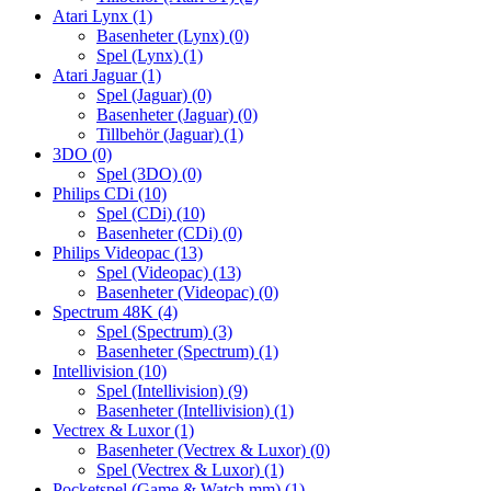
Atari Lynx
(1)
Basenheter (Lynx)
(0)
Spel (Lynx)
(1)
Atari Jaguar
(1)
Spel (Jaguar)
(0)
Basenheter (Jaguar)
(0)
Tillbehör (Jaguar)
(1)
3DO
(0)
Spel (3DO)
(0)
Philips CDi
(10)
Spel (CDi)
(10)
Basenheter (CDi)
(0)
Philips Videopac
(13)
Spel (Videopac)
(13)
Basenheter (Videopac)
(0)
Spectrum 48K
(4)
Spel (Spectrum)
(3)
Basenheter (Spectrum)
(1)
Intellivision
(10)
Spel (Intellivision)
(9)
Basenheter (Intellivision)
(1)
Vectrex & Luxor
(1)
Basenheter (Vectrex & Luxor)
(0)
Spel (Vectrex & Luxor)
(1)
Pocketspel (Game & Watch mm)
(1)