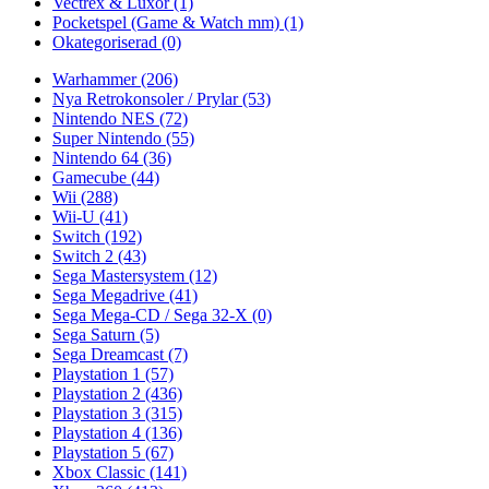
Vectrex & Luxor
(1)
Pocketspel (Game & Watch mm)
(1)
Okategoriserad
(0)
Warhammer
(206)
Nya Retrokonsoler / Prylar
(53)
Nintendo NES
(72)
Super Nintendo
(55)
Nintendo 64
(36)
Gamecube
(44)
Wii
(288)
Wii-U
(41)
Switch
(192)
Switch 2
(43)
Sega Mastersystem
(12)
Sega Megadrive
(41)
Sega Mega-CD / Sega 32-X
(0)
Sega Saturn
(5)
Sega Dreamcast
(7)
Playstation 1
(57)
Playstation 2
(436)
Playstation 3
(315)
Playstation 4
(136)
Playstation 5
(67)
Xbox Classic
(141)