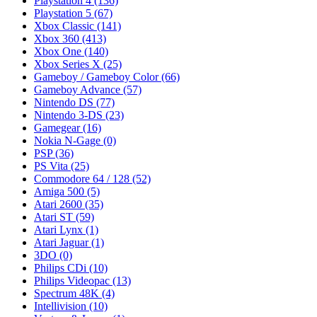
Playstation 4
(136)
Playstation 5
(67)
Xbox Classic
(141)
Xbox 360
(413)
Xbox One
(140)
Xbox Series X
(25)
Gameboy / Gameboy Color
(66)
Gameboy Advance
(57)
Nintendo DS
(77)
Nintendo 3-DS
(23)
Gamegear
(16)
Nokia N-Gage
(0)
PSP
(36)
PS Vita
(25)
Commodore 64 / 128
(52)
Amiga 500
(5)
Atari 2600
(35)
Atari ST
(59)
Atari Lynx
(1)
Atari Jaguar
(1)
3DO
(0)
Philips CDi
(10)
Philips Videopac
(13)
Spectrum 48K
(4)
Intellivision
(10)