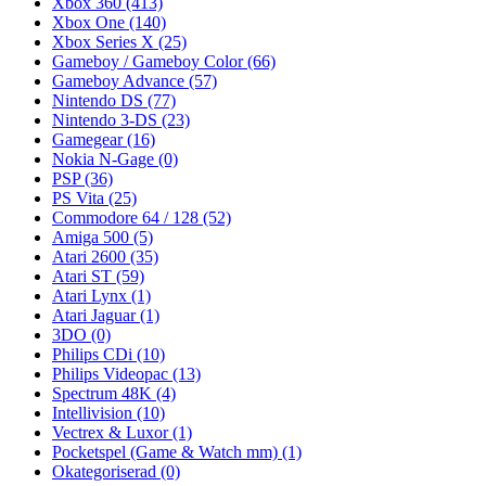
Xbox 360
(413)
Xbox One
(140)
Xbox Series X
(25)
Gameboy / Gameboy Color
(66)
Gameboy Advance
(57)
Nintendo DS
(77)
Nintendo 3-DS
(23)
Gamegear
(16)
Nokia N-Gage
(0)
PSP
(36)
PS Vita
(25)
Commodore 64 / 128
(52)
Amiga 500
(5)
Atari 2600
(35)
Atari ST
(59)
Atari Lynx
(1)
Atari Jaguar
(1)
3DO
(0)
Philips CDi
(10)
Philips Videopac
(13)
Spectrum 48K
(4)
Intellivision
(10)
Vectrex & Luxor
(1)
Pocketspel (Game & Watch mm)
(1)
Okategoriserad
(0)