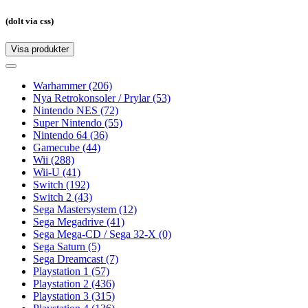
(dolt via css)
Visa produkter
Toggle
navigation
Toggle
navigation
Warhammer
(206)
Nya Retrokonsoler / Prylar
(53)
Nintendo NES
(72)
Super Nintendo
(55)
Nintendo 64
(36)
Gamecube
(44)
Wii
(288)
Wii-U
(41)
Switch
(192)
Switch 2
(43)
Sega Mastersystem
(12)
Sega Megadrive
(41)
Sega Mega-CD / Sega 32-X
(0)
Sega Saturn
(5)
Sega Dreamcast
(7)
Playstation 1
(57)
Playstation 2
(436)
Playstation 3
(315)