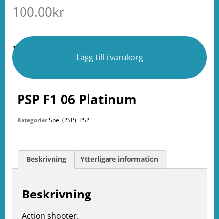
100.00
kr
1 i lager
Lägg till i varukorg
PSP F1 06 Platinum
Kategorier
Spel (PSP)
,
PSP
Beskrivning
Ytterligare information
Beskrivning
e
Action shooter.