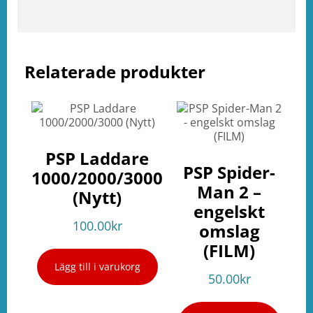
ation
Relaterade produkter
PSP Laddare
PSP Spider-
1000/2000/3000
Man 2 –
(Nytt)
engelskt
100.00
kr
omslag
(FILM)
Lägg till i varukorg
50.00
kr