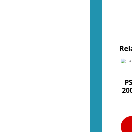
Övrigt (NES)
(4)
(55)
Kontroller (SNES)
(2)
Spel (SNES)
(44)
Basenheter (SNES)
(0)
Tillbehör (SNES)
(9)
Övrigt (SNES)
(1)
(36)
Rel
Kontroller (N64)
(2)
Spel (N64)
(15)
Basenheter (N64)
(2)
Tillbehör (N64)
(8)
Övrigt (N64)
(9)
(44)
PS
Kontroller (Gamecube)
(2)
20
Spel (Gamecube)
(36)
Basenheter (Gamecube)
(0)
Tillbehör (Gamecube)
(6)
(288)
Kontroller (Wii)
(10)
Spel (Wii)
(252)
Basenheter (Wii)
(3)
Tillbehör (Wii)
(28)