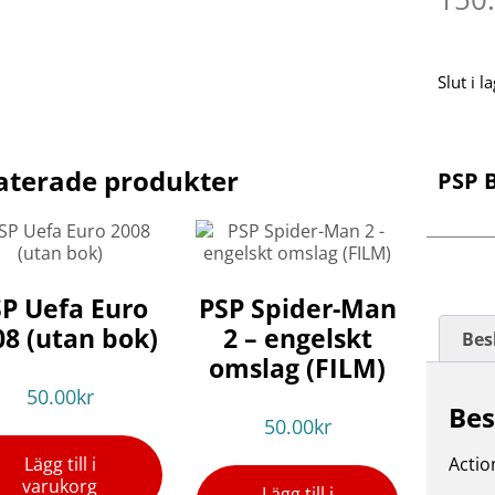
Slut i l
aterade produkter
PSP 
P Uefa Euro
PSP Spider-Man
08 (utan bok)
2 – engelskt
Bes
omslag (FILM)
50.00
kr
Bes
50.00
kr
Lägg till i
Actio
varukorg
Lägg till i