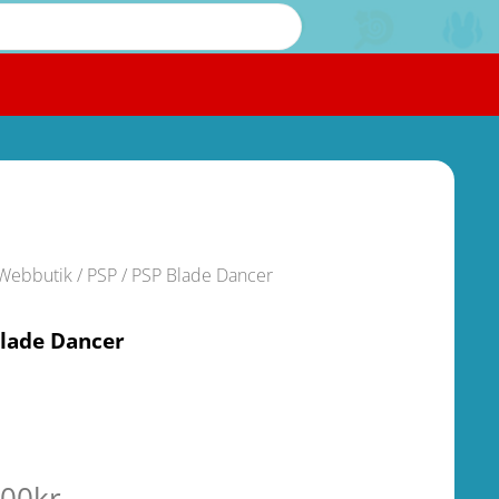
Webbutik
/
PSP
/ PSP Blade Dancer
lade Dancer
.
.00
kr