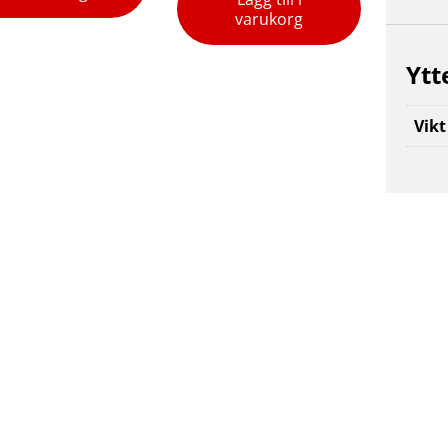
varukorg
Ytt
Vikt