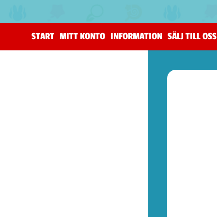
START
MITT KONTO
INFORMATION
SÄLJ TILL OSS
(206)
The Horus Heresy
(4)
Tillbehör (warhammer)
(105)
Warhammer 40,000
(83)
Age of Sigmar (warhammer)
(19)
Kill Team (warhammer)
(9)
(53)
Spel (Nya retrokonsoler)
(1)
Basenheter (Retrokonsoller)
(5)
Tillbehör (Nya Retrotillbehör)
(9)
Övrigt (Prylar)
(38)
(72)
Kontroller (NES)
(2)
Spel (NES)
(51)
Basenheter (NES)
(2)
Tillbehör (NES)
(13)