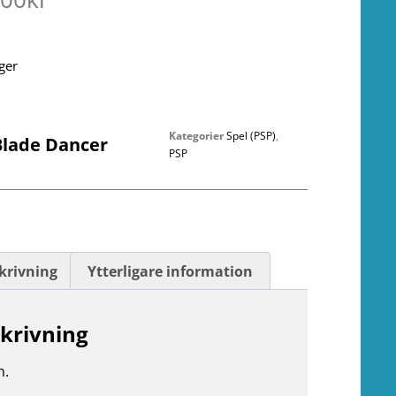
ager
Kategorier
Spel (PSP)
,
Blade Dancer
PSP
krivning
Ytterligare information
krivning
n.