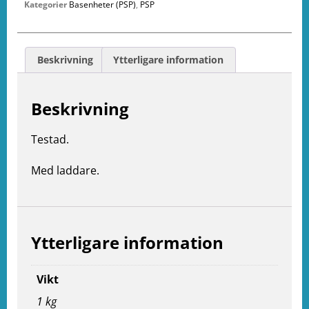
Kategorier
Basenheter (PSP)
,
PSP
Beskrivning
Ytterligare information
Beskrivning
Testad.
Med laddare.
Ytterligare information
Vikt
e
ation
1 kg