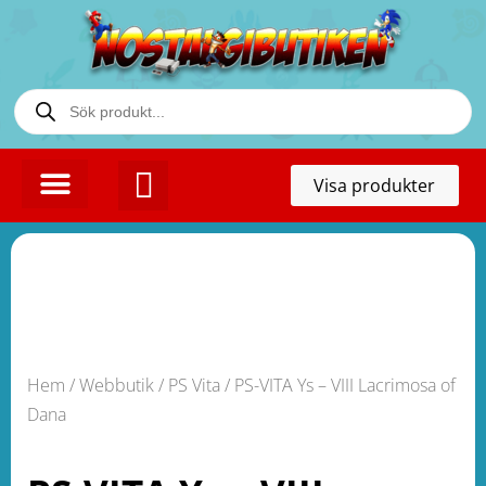
Toggl
Visa produkter
naviga
KONTAKTA OSS
Hem
/
Webbutik
/
PS Vita
/ PS-VITA Ys – VIII Lacrimosa of
Dana