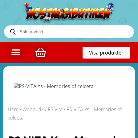
Toggl
Visa produkter
naviga
Hem
/
Webbutik
/
PS Vita
/ PS-VITA Ys – Memories of
celceta