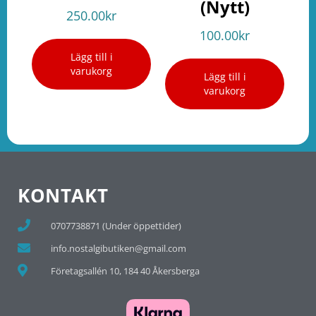
(Nytt)
250.00
kr
100.00
kr
Lägg till i
varukorg
Lägg till i
varukorg
KONTAKT
0707738871 (Under öppettider)
info.nostalgibutiken@gmail.com
Företagsallén 10, 184 40 Åkersberga