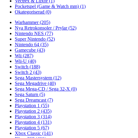
Vectrex & Luxor
(1)
Pocketspel (Game & Watch mm)
(1)
Okategoriserad
(0)
Warhammer
(205)
Nya Retrokonsoler / Prylar
(52)
Nintendo NES
(77)
Super Nintendo
(52)
Nintendo 64
(35)
Gamecube
(43)
Wii
(287)
Wii-U
(40)
Switch
(188)
Switch 2
(43)
Sega Mastersystem
(12)
Sega Megadrive
(40)
Sega Mega-CD / Sega 32-X
(0)
Sega Saturn
(5)
Sega Dreamcast
(7)
Playstation 1
(55)
Playstation 2
(435)
Playstation 3
(314)
Playstation 4
(131)
Playstation 5
(67)
Xbox Classic
(141)