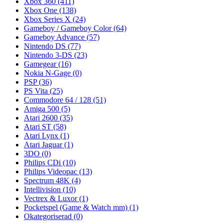
Xbox 360
(411)
Xbox One
(138)
Xbox Series X
(24)
Gameboy / Gameboy Color
(64)
Gameboy Advance
(57)
Nintendo DS
(77)
Nintendo 3-DS
(23)
Gamegear
(16)
Nokia N-Gage
(0)
PSP
(36)
PS Vita
(25)
Commodore 64 / 128
(51)
Amiga 500
(5)
Atari 2600
(35)
Atari ST
(58)
Atari Lynx
(1)
Atari Jaguar
(1)
3DO
(0)
Philips CDi
(10)
Philips Videopac
(13)
Spectrum 48K
(4)
Intellivision
(10)
Vectrex & Luxor
(1)
Pocketspel (Game & Watch mm)
(1)
Okategoriserad
(0)