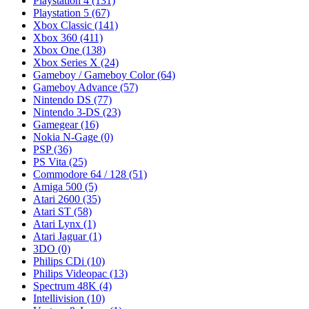
Playstation 4
(131)
Playstation 5
(67)
Xbox Classic
(141)
Xbox 360
(411)
Xbox One
(138)
Xbox Series X
(24)
Gameboy / Gameboy Color
(64)
Gameboy Advance
(57)
Nintendo DS
(77)
Nintendo 3-DS
(23)
Gamegear
(16)
Nokia N-Gage
(0)
PSP
(36)
PS Vita
(25)
Commodore 64 / 128
(51)
Amiga 500
(5)
Atari 2600
(35)
Atari ST
(58)
Atari Lynx
(1)
Atari Jaguar
(1)
3DO
(0)
Philips CDi
(10)
Philips Videopac
(13)
Spectrum 48K
(4)
Intellivision
(10)