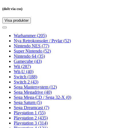
(dolt via css)
Visa produkter
Toggle
navigation
Toggle
navigation
Warhammer
(205)
Nya Retrokonsoler / Prylar
(52)
Nintendo NES
(77)
Super Nintendo
(52)
Nintendo 64
(35)
Gamecube
(43)
Wii
(287)
Wii-U
(40)
Switch
(188)
Switch 2
(43)
Sega Mastersystem
(12)
Sega Megadrive
(40)
Sega Mega-CD / Sega 32-X
(0)
Sega Saturn
(5)
Sega Dreamcast
(7)
Playstation 1
(55)
Playstation 2
(435)
Playstation 3
(314)