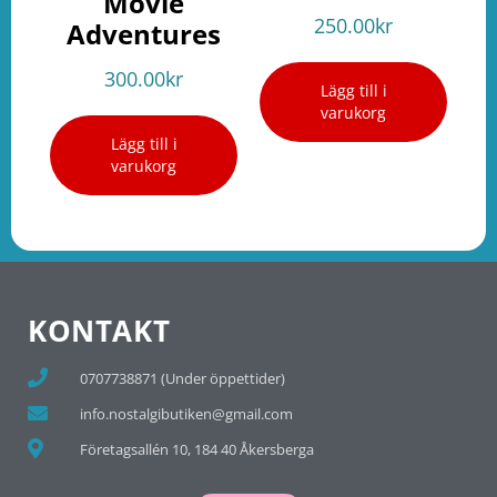
Movie
250.00
kr
Adventures
300.00
kr
Lägg till i
varukorg
Lägg till i
varukorg
KONTAKT
0707738871 (Under öppettider)
info.nostalgibutiken@gmail.com
Företagsallén 10, 184 40 Åkersberga