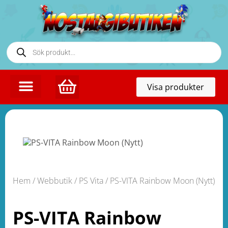
Toggl
Visa produkter
naviga
Hem
/
Webbutik
/
PS Vita
/ PS-VITA Rainbow Moon (Nytt)
PS-VITA Rainbow