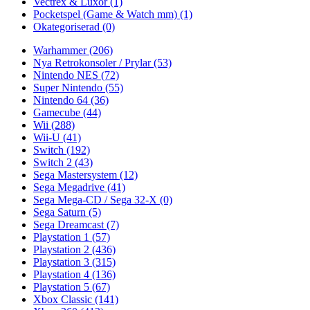
Vectrex & Luxor
(1)
Pocketspel (Game & Watch mm)
(1)
Okategoriserad
(0)
Warhammer
(206)
Nya Retrokonsoler / Prylar
(53)
Nintendo NES
(72)
Super Nintendo
(55)
Nintendo 64
(36)
Gamecube
(44)
Wii
(288)
Wii-U
(41)
Switch
(192)
Switch 2
(43)
Sega Mastersystem
(12)
Sega Megadrive
(41)
Sega Mega-CD / Sega 32-X
(0)
Sega Saturn
(5)
Sega Dreamcast
(7)
Playstation 1
(57)
Playstation 2
(436)
Playstation 3
(315)
Playstation 4
(136)
Playstation 5
(67)
Xbox Classic
(141)