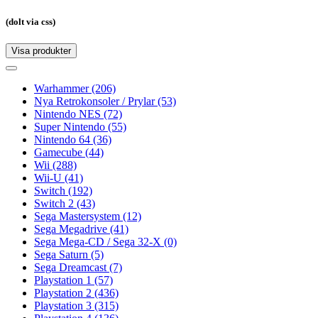
(dolt via css)
Visa produkter
Toggle
navigation
Toggle
navigation
Warhammer
(206)
Nya Retrokonsoler / Prylar
(53)
Nintendo NES
(72)
Super Nintendo
(55)
Nintendo 64
(36)
Gamecube
(44)
Wii
(288)
Wii-U
(41)
Switch
(192)
Switch 2
(43)
Sega Mastersystem
(12)
Sega Megadrive
(41)
Sega Mega-CD / Sega 32-X
(0)
Sega Saturn
(5)
Sega Dreamcast
(7)
Playstation 1
(57)
Playstation 2
(436)
Playstation 3
(315)