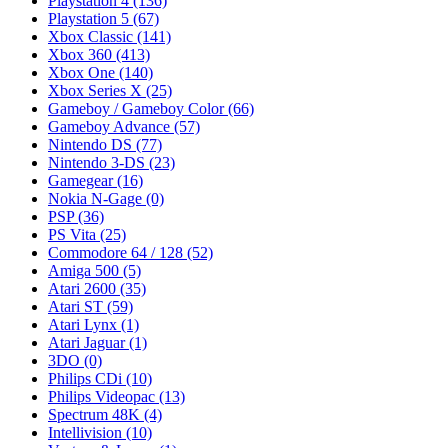
Playstation 4
(136)
Playstation 5
(67)
Xbox Classic
(141)
Xbox 360
(413)
Xbox One
(140)
Xbox Series X
(25)
Gameboy / Gameboy Color
(66)
Gameboy Advance
(57)
Nintendo DS
(77)
Nintendo 3-DS
(23)
Gamegear
(16)
Nokia N-Gage
(0)
PSP
(36)
PS Vita
(25)
Commodore 64 / 128
(52)
Amiga 500
(5)
Atari 2600
(35)
Atari ST
(59)
Atari Lynx
(1)
Atari Jaguar
(1)
3DO
(0)
Philips CDi
(10)
Philips Videopac
(13)
Spectrum 48K
(4)
Intellivision
(10)