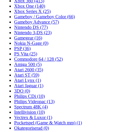
Xbox 360
(413)
Xbox One
(140)
Xbox Series X
(25)
Gameboy / Gameboy Color
(66)
Gameboy Advance
(57)
Nintendo DS
(77)
Nintendo 3-DS
(23)
Gamegear
(16)
Nokia N-Gage
(0)
PSP
(36)
PS Vita
(25)
Commodore 64 / 128
(52)
Amiga 500
(5)
Atari 2600
(35)
Atari ST
(59)
Atari Lynx
(1)
Atari Jaguar
(1)
3DO
(0)
Philips CDi
(10)
Philips Videopac
(13)
Spectrum 48K
(4)
Intellivision
(10)
Vectrex & Luxor
(1)
Pocketspel (Game & Watch mm)
(1)
Okategoriserad
(0)