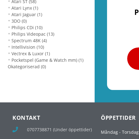
Atari ST
(58)
Atari Lynx
(1)
P
Atari Jaguar
(1)
3DO
(0)
Philips CDi
(10)
Philips Videopac
(13)
Spectrum 48K
(4)
Intellivision
(10)
Vectrex & Luxor
(1)
Pocketspel (Game & Watch mm)
(1)
Okategoriserad
(0)
KONTAKT
ÖPPETTIDER
0707738871 (Under öppettider)
Måndag - Torsdag