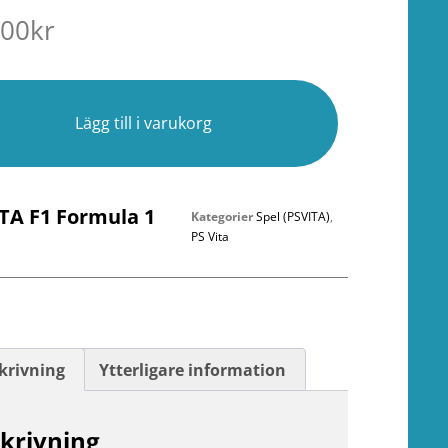
.00
kr
r
Lägg till i varukorg
ITA F1 Formula 1
Kategorier
Spel (PSVITA)
,
PS Vita
krivning
Ytterligare information
krivning