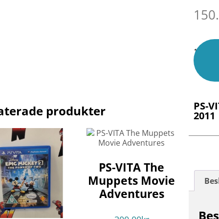
150
1 i lage
PS-V
aterade produkter
2011
PS-VITA The
Muppets Movie
Bes
Adventures
Bes