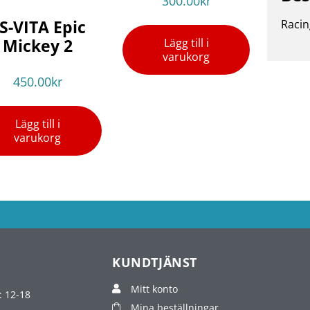
300.00
kr
S-VITA Epic
Racin
Mickey 2
Lägg till i
varukorg
450.00
kr
Lägg till i
varukorg
KUNDTJÄNST
Mitt konto
: 12-18
Mina beställningar