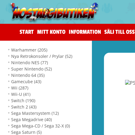
START
MITT KONTO
INFORMATION
SÄLJ TILL OSS
Warhammer
(205)
Nya Retrokonsoler / Prylar
(52)
Nintendo NES
(77)
Super Nintendo
(52)
Nintendo 64
(35)
Gamecube
(43)
Wii
(287)
Wii-U
(41)
Switch
(190)
Switch 2
(43)
Sega Mastersystem
(12)
Sega Megadrive
(40)
Sega Mega-CD / Sega 32-X
(0)
Sega Saturn
(5)