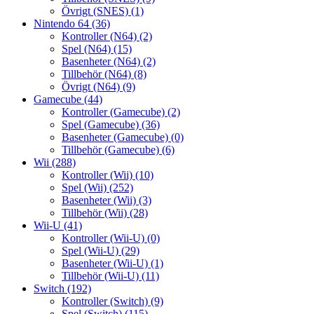
Övrigt (SNES)
(1)
Nintendo 64
(36)
Kontroller (N64)
(2)
Spel (N64)
(15)
Basenheter (N64)
(2)
Tillbehör (N64)
(8)
Övrigt (N64)
(9)
Gamecube
(44)
Kontroller (Gamecube)
(2)
Spel (Gamecube)
(36)
Basenheter (Gamecube)
(0)
Tillbehör (Gamecube)
(6)
Wii
(288)
Kontroller (Wii)
(10)
Spel (Wii)
(252)
Basenheter (Wii)
(3)
Tillbehör (Wii)
(28)
Wii-U
(41)
Kontroller (Wii-U)
(0)
Spel (Wii-U)
(29)
Basenheter (Wii-U)
(1)
Tillbehör (Wii-U)
(11)
Switch
(192)
Kontroller (Switch)
(9)
Spel (Switch)
(115)