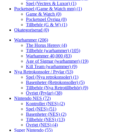
Spel (Vectrex & Luxor)
(1)
Pocketspel (Game & Watch mm)
(1)
Game & Watch
(0)
Pocketspel Övriga
(0)
Tillbehör (G & W)
(1)
Okategoriserad
(0)
Warhammer
(206)
The Horus Heresy
(4)
Tillbehör (warhammer)
(105)
Warhammer 40,000
(83)
Age of Sigmar (warhammer)
(19)
Kill Team (warhammer)
(9)
Nya Retrokonsoler / Prylar
(53)
Spel (Nya retrokonsoler)
(1)
Basenheter (Retrokonsoller)
(5)
Tillbehör (Nya Retrotillbehör)
(9)
Övrigt (Prylar)
(38)
Nintendo NES
(72)
Kontroller (NES)
(2)
Spel (NES)
(51)
Basenheter (NES)
(2)
Tillbehör (NES)
(13)
Övrigt (NES)
(4)
Super Nintendo
(55)