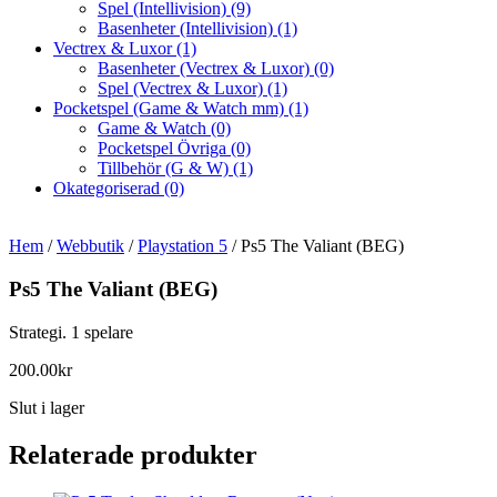
Spel (Intellivision)
(9)
Basenheter (Intellivision)
(1)
Vectrex & Luxor
(1)
Basenheter (Vectrex & Luxor)
(0)
Spel (Vectrex & Luxor)
(1)
Pocketspel (Game & Watch mm)
(1)
Game & Watch
(0)
Pocketspel Övriga
(0)
Tillbehör (G & W)
(1)
Okategoriserad
(0)
Hem
/
Webbutik
/
Playstation 5
/ Ps5 The Valiant (BEG)
Ps5 The Valiant (BEG)
Strategi. 1 spelare
200.00
kr
Slut i lager
Relaterade produkter