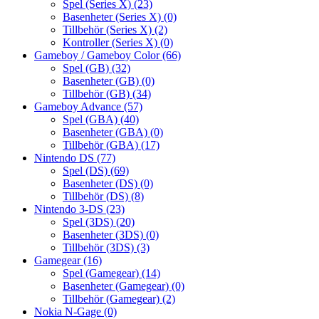
Spel (Series X)
(23)
Basenheter (Series X)
(0)
Tillbehör (Series X)
(2)
Kontroller (Series X)
(0)
Gameboy / Gameboy Color
(66)
Spel (GB)
(32)
Basenheter (GB)
(0)
Tillbehör (GB)
(34)
Gameboy Advance
(57)
Spel (GBA)
(40)
Basenheter (GBA)
(0)
Tillbehör (GBA)
(17)
Nintendo DS
(77)
Spel (DS)
(69)
Basenheter (DS)
(0)
Tillbehör (DS)
(8)
Nintendo 3-DS
(23)
Spel (3DS)
(20)
Basenheter (3DS)
(0)
Tillbehör (3DS)
(3)
Gamegear
(16)
Spel (Gamegear)
(14)
Basenheter (Gamegear)
(0)
Tillbehör (Gamegear)
(2)
Nokia N-Gage
(0)