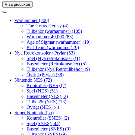
Visa produkter
Toggle
navigation
Toggle
navigation
Warhammer
(206)
The Horus Heresy
(4)
Tillbehör (warhammer)
(105)
Warhammer 40,000
(83)
Age of Sigmar (warhammer)
(19)
Kill Team (warhammer)
(9)
Nya Retrokonsoler / Prylar
(53)
Spel (Nya retrokonsoler)
(1)
Basenheter (Retrokonsoller)
(5)
Tillbehör (Nya Retrotillbehör)
(9)
Övrigt (Prylar)
(38)
Nintendo NES
(72)
Kontroller (NES)
(2)
Spel (NES)
(51)
Basenheter (NES)
(2)
Tillbehör (NES)
(13)
Övrigt (NES)
(4)
Super Nintendo
(55)
Kontroller (SNES)
(2)
Spel (SNES)
(44)
Basenheter (SNES)
(0)
Tillbehör (SNES)
(9)