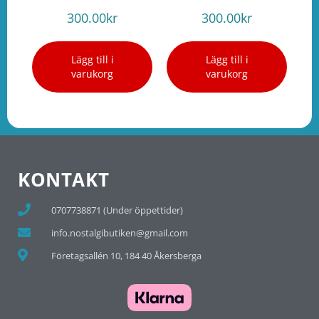
300.00
kr
300.00
kr
Lägg till i
Lägg till i
varukorg
varukorg
KONTAKT
0707738871 (Under öppettider)
info.nostalgibutiken@gmail.com
Företagsallén 10, 184 40 Åkersberga