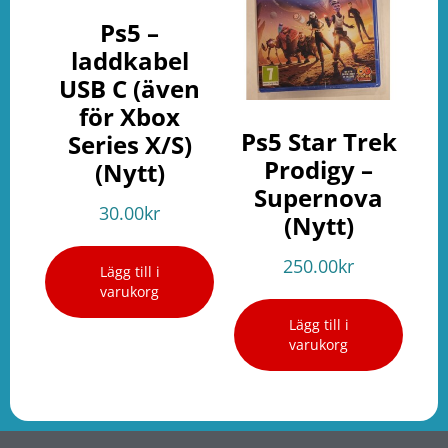
Ps5 –
laddkabel
USB C (även
för Xbox
Ps5 Star Trek
Series X/S)
Prodigy –
(Nytt)
Supernova
30.00
kr
(Nytt)
250.00
kr
Lägg till i
varukorg
Lägg till i
varukorg