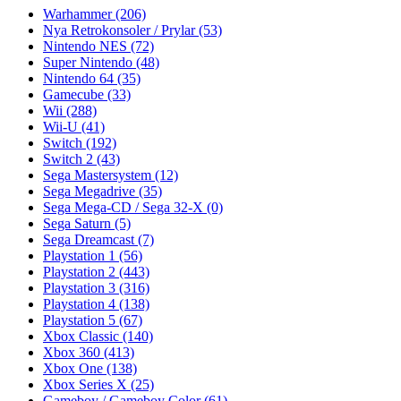
Warhammer
(206)
Nya Retrokonsoler / Prylar
(53)
Nintendo NES
(72)
Super Nintendo
(48)
Nintendo 64
(35)
Gamecube
(33)
Wii
(288)
Wii-U
(41)
Switch
(192)
Switch 2
(43)
Sega Mastersystem
(12)
Sega Megadrive
(35)
Sega Mega-CD / Sega 32-X
(0)
Sega Saturn
(5)
Sega Dreamcast
(7)
Playstation 1
(56)
Playstation 2
(443)
Playstation 3
(316)
Playstation 4
(138)
Playstation 5
(67)
Xbox Classic
(140)
Xbox 360
(413)
Xbox One
(138)
Xbox Series X
(25)
Gameboy / Gameboy Color
(61)