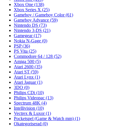
Xbox One
(138)
Xbox Series X
(25)
Gameboy / Gameboy Color
(61)
Gameboy Advance
(59)
Nintendo DS
(73)
Nintendo 3-DS
(21)
Gamegear
(17)
Nokia N-Gage
(0)
PSP
(36)
PS Vita
(25)
Commodore 64 / 128
(52)
Amiga 500
(5)
Atari 2600
(35)
Atari ST
(59)
Atari Lynx
(1)
Atari Jaguar
(1)
3DO
(0)
Philips CDi
(10)
Philips Videopac
(13)
Spectrum 48K
(4)
Intellivision
(10)
Vectrex & Luxor
(1)
Pocketspel (Game & Watch mm)
(1)
Okategoriserad
(0)