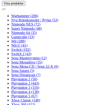
Visa produkter
Toggle
navigation
Toggle
navigation
Warhammer
(206)
Nya Retrokonsoler / Prylar
(53)
Nintendo NES
(72)
Super Nintendo
(48)
Nintendo 64
(35)
Gamecube
(33)
Wii
(288)
Wii-U
(41)
Switch
(192)
Switch 2
(43)
Sega Mastersystem
(12)
Sega Megadrive
(35)
Sega Mega-CD / Sega 32-X
(0)
Sega Saturn
(5)
Sega Dreamcast
(7)
Playstation 1
(56)
Playstation 2
(443)
Playstation 3
(316)
Playstation 4
(138)
Playstation 5
(67)
Xbox Classic
(140)
Xbox 360
(413)