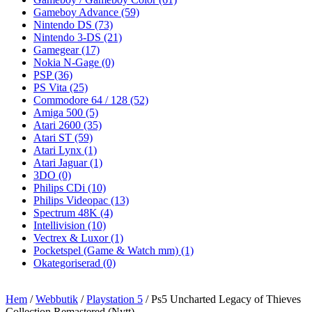
Gameboy Advance
(59)
Nintendo DS
(73)
Nintendo 3-DS
(21)
Gamegear
(17)
Nokia N-Gage
(0)
PSP
(36)
PS Vita
(25)
Commodore 64 / 128
(52)
Amiga 500
(5)
Atari 2600
(35)
Atari ST
(59)
Atari Lynx
(1)
Atari Jaguar
(1)
3DO
(0)
Philips CDi
(10)
Philips Videopac
(13)
Spectrum 48K
(4)
Intellivision
(10)
Vectrex & Luxor
(1)
Pocketspel (Game & Watch mm)
(1)
Okategoriserad
(0)
Hem
/
Webbutik
/
Playstation 5
/ Ps5 Uncharted Legacy of Thieves
Collection Remastered (Nytt)