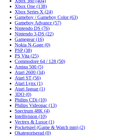
Xbox 360
(404)
Xbox One
(138)
Xbox Series X
(24)
Gameboy / Gameboy Color
(63)
Gameboy Advance
(57)
Nintendo DS
(76)
Nintendo 3-DS
(22)
Gamegear
(16)
Nokia N-Gage
(0)
PSP
(38)
PS Vita
(25)
Commodore 64 / 128
(50)
Amiga 500
(5)
Atari 2600
(34)
Atari ST
(56)
Atari Lynx
(1)
Atari Jaguar
(1)
3DO
(0)
Philips CDi
(10)
Philips Videopac
(13)
Spectrum 48K
(4)
Intellivision
(10)
Vectrex & Luxor
(1)
Pocketspel (Game & Watch mm)
(2)
Okategoriserad
(0)