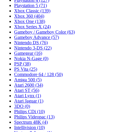
Playstation 4
(127)
Playstation 5
(71)
Xbox Classic
(139)
Xbox 360
(404)
Xbox One
(138)
Xbox Series X
(24)
Gameboy / Gameboy Color
(63)
Gameboy Advance
(57)
Nintendo DS
(76)
Nintendo 3-DS
(22)
Gamegear
(16)
Nokia N-Gage
(0)
PSP
(38)
PS Vita
(25)
Commodore 64 / 128
(50)
Amiga 500
(5)
Atari 2600
(34)
Atari ST
(56)
Atari Lynx
(1)
Atari Jaguar
(1)
3DO
(0)
Philips CDi
(10)
Philips Videopac
(13)
Spectrum 48K
(4)
Intellivision
(10)