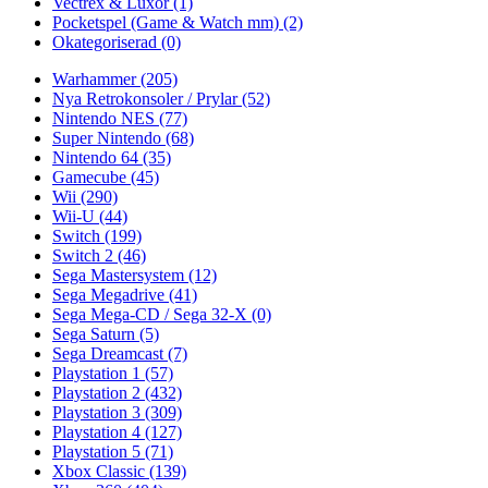
Vectrex & Luxor
(1)
Pocketspel (Game & Watch mm)
(2)
Okategoriserad
(0)
Warhammer
(205)
Nya Retrokonsoler / Prylar
(52)
Nintendo NES
(77)
Super Nintendo
(68)
Nintendo 64
(35)
Gamecube
(45)
Wii
(290)
Wii-U
(44)
Switch
(199)
Switch 2
(46)
Sega Mastersystem
(12)
Sega Megadrive
(41)
Sega Mega-CD / Sega 32-X
(0)
Sega Saturn
(5)
Sega Dreamcast
(7)
Playstation 1
(57)
Playstation 2
(432)
Playstation 3
(309)
Playstation 4
(127)
Playstation 5
(71)
Xbox Classic
(139)