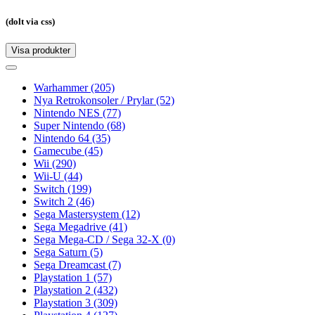
(dolt via css)
Visa produkter
Toggle
navigation
Toggle
navigation
Warhammer
(205)
Nya Retrokonsoler / Prylar
(52)
Nintendo NES
(77)
Super Nintendo
(68)
Nintendo 64
(35)
Gamecube
(45)
Wii
(290)
Wii-U
(44)
Switch
(199)
Switch 2
(46)
Sega Mastersystem
(12)
Sega Megadrive
(41)
Sega Mega-CD / Sega 32-X
(0)
Sega Saturn
(5)
Sega Dreamcast
(7)
Playstation 1
(57)
Playstation 2
(432)
Playstation 3
(309)