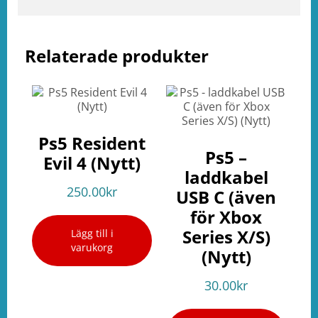
ation
Relaterade produkter
Ps5 Resident
Ps5 –
Evil 4 (Nytt)
laddkabel
250.00
kr
USB C (även
för Xbox
Series X/S)
Lägg till i
varukorg
(Nytt)
30.00
kr