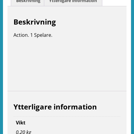
Beskrivning
Ytterligare information
Beskrivning
Action. 1 Spelare.
Ytterligare information
Vikt
0.20 kg
e