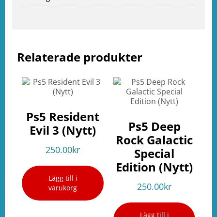
ation
Relaterade produkter
Ps5 Resident
Ps5 Deep
Evil 3 (Nytt)
Rock Galactic
250.00
kr
Special
Edition (Nytt)
Lägg till i
250.00
kr
varukorg
Lägg till i