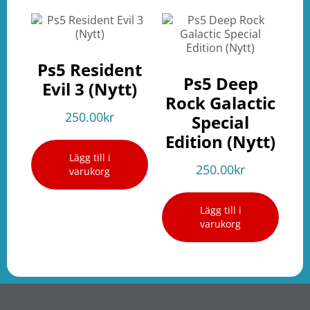
Ps5 Resident
Ps5 Deep
Evil 3 (Nytt)
Rock Galactic
250.00
kr
Special
Edition (Nytt)
Lägg till i
250.00
kr
varukorg
Lägg till i
varukorg