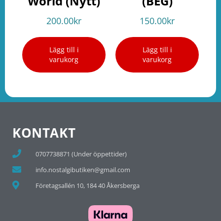
World (Nytt)
(BEG)
200.00
kr
150.00
kr
Lägg till i
Lägg till i
varukorg
varukorg
KONTAKT
0707738871 (Under öppettider)
info.nostalgibutiken@gmail.com
Företagsallén 10, 184 40 Åkersberga