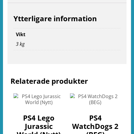
e
ation
Ytterligare information
Vikt
3 kg
Relaterade produkter
PS4 Lego
PS4
Jurassic
WatchDogs 2