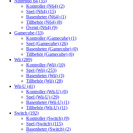
Nintendo 64
(35)
Kontroller (N64)
(2)
Spel (N64)
(15)
Basenheter (N64)
(1)
Tillbehör (N64)
(8)
Övrigt (N64)
(9)
Gamecube
(33)
Kontroller (Gamecube)
(1)
Spel (Gamecube)
(26)
Basenheter (Gamecube)
(0)
Tillbehör (Gamecube)
(6)
Wii
(289)
Kontroller (Wii)
(10)
Spel (Wii)
(253)
Basenheter (Wii)
(3)
Tillbehör (Wii)
(28)
Wii-U
(41)
Kontroller (Wii-U)
(0)
Spel (Wii-U)
(29)
Basenheter (Wii-U)
(1)
Tillbehör (Wii-U)
(11)
Switch
(192)
Kontroller (Switch)
(9)
Spel (Switch)
(115)
Basenheter (Switch)
(2)