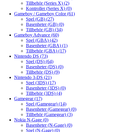
Tillbehör (Series X)
(2)
Kontroller (Series X)
(0)
Gameboy / Gameboy Color
(61)
Spel (GB)
(27)
Basenheter (GB)
(0)
Tillbehör (GB)
(34)
Gameboy Advance
(60)
Spel (GBA)
(42)
Basenheter (GBA)
(1)
Tillbehör (GBA)
(17)
Nintendo DS
(73)
Spel (DS)
(64)
Basenheter (DS)
(0)
Tillbehör (DS)
(9)
Nintendo 3-DS
(21)
Spel (3DS)
(17)
Basenheter (3DS)
(0)
Tillbehör (3DS)
(4)
Gamegear
(17)
Spel (Gamegear)
(14)
Basenheter (Gamegear)
(0)
Tillbehör (Gamegear)
(3)
Nokia N-Gage
(0)
Basenheter (N-Gage)
(0)
Spel (N-Gage)
(0)