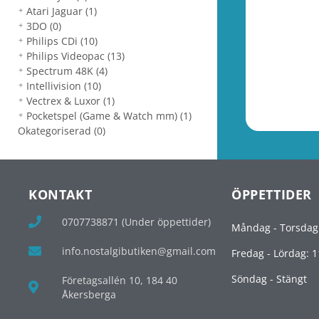
Atari Jaguar
(1)
3DO
(0)
Philips CDi
(10)
Philips Videopac
(13)
Spectrum 48K
(4)
Intellivision
(10)
Vectrex & Luxor
(1)
Pocketspel (Game & Watch mm)
(1)
Okategoriserad
(0)
KONTAKT
ÖPPETTIDER
0707738871 (Under öppettider)
Måndag - Torsdag
info.nostalgibutiken@gmail.com
Fredag - Lördag: 1
Söndag - Stängt
Företagsallén 10, 184 40
Åkersberga