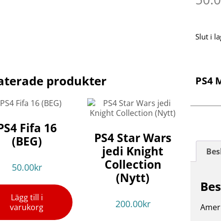
Slut i l
aterade produkter
PS4 
PS4 Fifa 16
PS4 Star Wars
(BEG)
jedi Knight
Bes
Collection
50.00
kr
(Nytt)
Bes
Lägg till i
200.00
kr
varukorg
Ameri