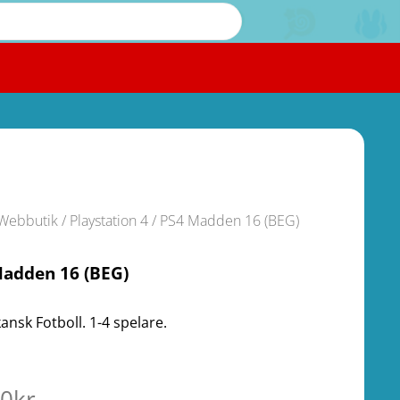
Webbutik
/
Playstation 4
/ PS4 Madden 16 (BEG)
Madden 16 (BEG)
ansk Fotboll. 1-4 spelare.
00
kr