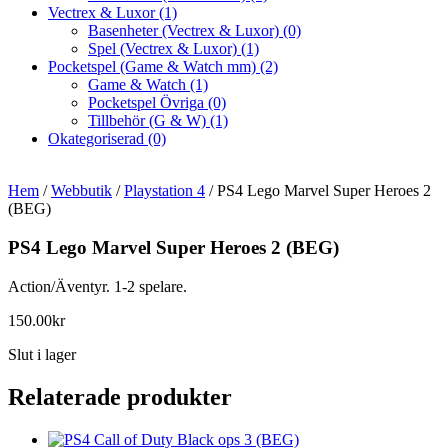
Vectrex & Luxor
(1)
Basenheter (Vectrex & Luxor)
(0)
Spel (Vectrex & Luxor)
(1)
Pocketspel (Game & Watch mm)
(2)
Game & Watch
(1)
Pocketspel Övriga
(0)
Tillbehör (G & W)
(1)
Okategoriserad
(0)
Hem
/
Webbutik
/
Playstation 4
/ PS4 Lego Marvel Super Heroes 2
(BEG)
PS4 Lego Marvel Super Heroes 2 (BEG)
Action/Äventyr. 1-2 spelare.
150.00
kr
Slut i lager
Relaterade produkter