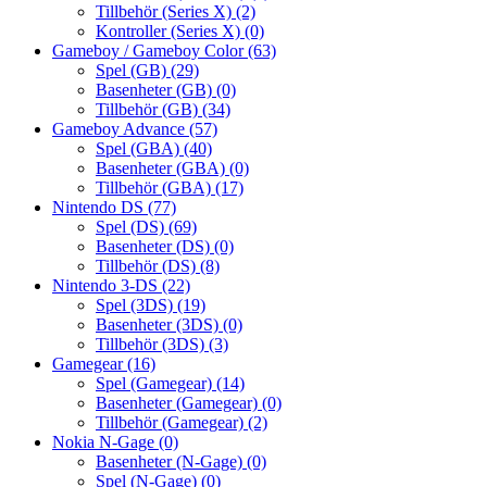
Tillbehör (Series X)
(2)
Kontroller (Series X)
(0)
Gameboy / Gameboy Color
(63)
Spel (GB)
(29)
Basenheter (GB)
(0)
Tillbehör (GB)
(34)
Gameboy Advance
(57)
Spel (GBA)
(40)
Basenheter (GBA)
(0)
Tillbehör (GBA)
(17)
Nintendo DS
(77)
Spel (DS)
(69)
Basenheter (DS)
(0)
Tillbehör (DS)
(8)
Nintendo 3-DS
(22)
Spel (3DS)
(19)
Basenheter (3DS)
(0)
Tillbehör (3DS)
(3)
Gamegear
(16)
Spel (Gamegear)
(14)
Basenheter (Gamegear)
(0)
Tillbehör (Gamegear)
(2)
Nokia N-Gage
(0)
Basenheter (N-Gage)
(0)
Spel (N-Gage)
(0)