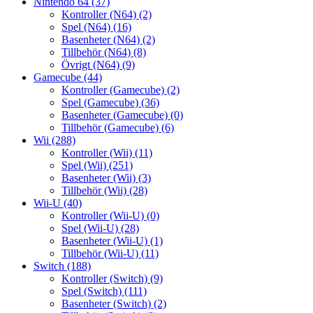
Nintendo 64
(37)
Kontroller (N64)
(2)
Spel (N64)
(16)
Basenheter (N64)
(2)
Tillbehör (N64)
(8)
Övrigt (N64)
(9)
Gamecube
(44)
Kontroller (Gamecube)
(2)
Spel (Gamecube)
(36)
Basenheter (Gamecube)
(0)
Tillbehör (Gamecube)
(6)
Wii
(288)
Kontroller (Wii)
(11)
Spel (Wii)
(251)
Basenheter (Wii)
(3)
Tillbehör (Wii)
(28)
Wii-U
(40)
Kontroller (Wii-U)
(0)
Spel (Wii-U)
(28)
Basenheter (Wii-U)
(1)
Tillbehör (Wii-U)
(11)
Switch
(188)
Kontroller (Switch)
(9)
Spel (Switch)
(111)
Basenheter (Switch)
(2)