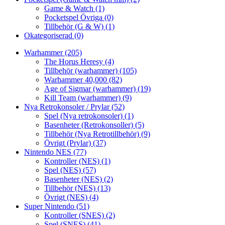
Game & Watch
(1)
Pocketspel Övriga
(0)
Tillbehör (G & W)
(1)
Okategoriserad
(0)
Warhammer
(205)
The Horus Heresy
(4)
Tillbehör (warhammer)
(105)
Warhammer 40,000
(82)
Age of Sigmar (warhammer)
(19)
Kill Team (warhammer)
(9)
Nya Retrokonsoler / Prylar
(52)
Spel (Nya retrokonsoler)
(1)
Basenheter (Retrokonsoller)
(5)
Tillbehör (Nya Retrotillbehör)
(9)
Övrigt (Prylar)
(37)
Nintendo NES
(77)
Kontroller (NES)
(1)
Spel (NES)
(57)
Basenheter (NES)
(2)
Tillbehör (NES)
(13)
Övrigt (NES)
(4)
Super Nintendo
(51)
Kontroller (SNES)
(2)
Spel (SNES)
(41)