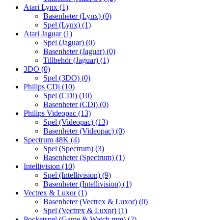
Atari Lynx
(1)
Basenheter (Lynx)
(0)
Spel (Lynx)
(1)
Atari Jaguar
(1)
Spel (Jaguar)
(0)
Basenheter (Jaguar)
(0)
Tillbehör (Jaguar)
(1)
3DO
(0)
Spel (3DO)
(0)
Philips CDi
(10)
Spel (CDi)
(10)
Basenheter (CDi)
(0)
Philips Videopac
(13)
Spel (Videopac)
(13)
Basenheter (Videopac)
(0)
Spectrum 48K
(4)
Spel (Spectrum)
(3)
Basenheter (Spectrum)
(1)
Intellivision
(10)
Spel (Intellivision)
(9)
Basenheter (Intellivision)
(1)
Vectrex & Luxor
(1)
Basenheter (Vectrex & Luxor)
(0)
Spel (Vectrex & Luxor)
(1)
Pocketspel (Game & Watch mm)
(2)