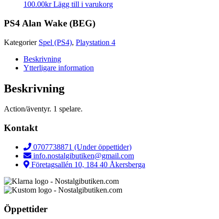
100.00
kr
Lägg till i varukorg
PS4 Alan Wake (BEG)
Kategorier
Spel (PS4)
,
Playstation 4
Beskrivning
Ytterligare information
Beskrivning
Action/äventyr. 1 spelare.
Kontakt
0707738871 (Under öppettider)
info.nostalgibutiken@gmail.com
Företagsallén 10, 184 40 Åkersberga
Öppettider