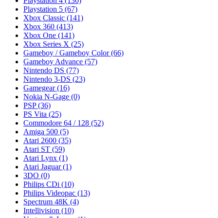
Playstation 4
(136)
Playstation 5
(67)
Xbox Classic
(141)
Xbox 360
(413)
Xbox One
(141)
Xbox Series X
(25)
Gameboy / Gameboy Color
(66)
Gameboy Advance
(57)
Nintendo DS
(77)
Nintendo 3-DS
(23)
Gamegear
(16)
Nokia N-Gage
(0)
PSP
(36)
PS Vita
(25)
Commodore 64 / 128
(52)
Amiga 500
(5)
Atari 2600
(35)
Atari ST
(59)
Atari Lynx
(1)
Atari Jaguar
(1)
3DO
(0)
Philips CDi
(10)
Philips Videopac
(13)
Spectrum 48K
(4)
Intellivision
(10)