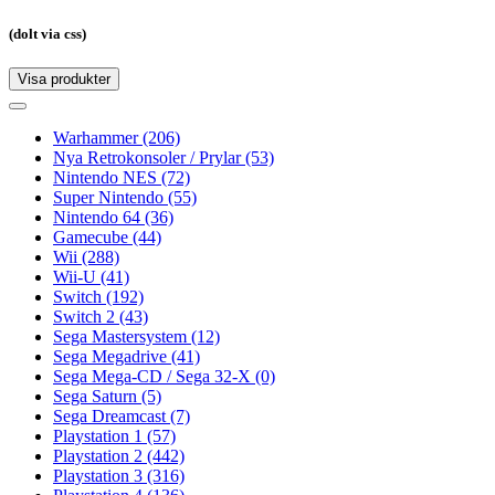
(dolt via css)
Visa produkter
Toggle
navigation
Toggle
navigation
Warhammer
(206)
Nya Retrokonsoler / Prylar
(53)
Nintendo NES
(72)
Super Nintendo
(55)
Nintendo 64
(36)
Gamecube
(44)
Wii
(288)
Wii-U
(41)
Switch
(192)
Switch 2
(43)
Sega Mastersystem
(12)
Sega Megadrive
(41)
Sega Mega-CD / Sega 32-X
(0)
Sega Saturn
(5)
Sega Dreamcast
(7)
Playstation 1
(57)
Playstation 2
(442)
Playstation 3
(316)