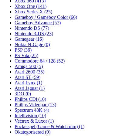
Xbox 360
(413)
Xbox One
(141)
Xbox Series X
(25)
Gameboy / Gameboy Color
(66)
Gameboy Advance
(57)
Nintendo DS
(77)
Nintendo 3-DS
(23)
Gamegear
(16)
Nokia N-Gage
(0)
PSP
(36)
PS Vita
(25)
Commodore 64 / 128
(52)
Amiga 500
(5)
Atari 2600
(35)
Atari ST
(59)
Atari Lynx
(1)
Atari Jaguar
(1)
3DO
(0)
Philips CDi
(10)
Philips Videopac
(13)
Spectrum 48K
(4)
Intellivision
(10)
Vectrex & Luxor
(1)
Pocketspel (Game & Watch mm)
(1)
Okategoriserad
(0)