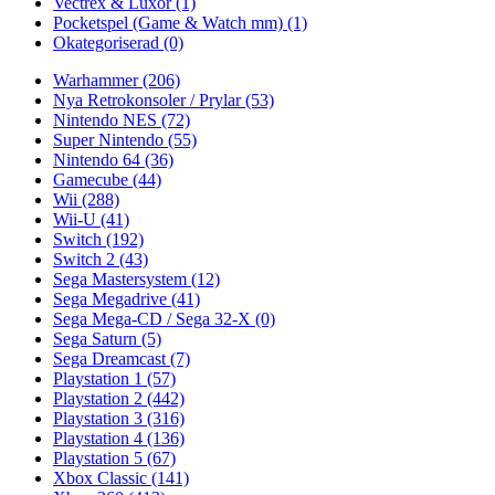
Vectrex & Luxor
(1)
Pocketspel (Game & Watch mm)
(1)
Okategoriserad
(0)
Warhammer
(206)
Nya Retrokonsoler / Prylar
(53)
Nintendo NES
(72)
Super Nintendo
(55)
Nintendo 64
(36)
Gamecube
(44)
Wii
(288)
Wii-U
(41)
Switch
(192)
Switch 2
(43)
Sega Mastersystem
(12)
Sega Megadrive
(41)
Sega Mega-CD / Sega 32-X
(0)
Sega Saturn
(5)
Sega Dreamcast
(7)
Playstation 1
(57)
Playstation 2
(442)
Playstation 3
(316)
Playstation 4
(136)
Playstation 5
(67)
Xbox Classic
(141)