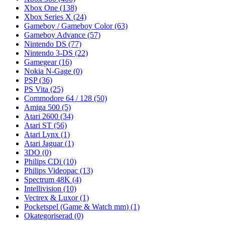
Xbox One
(138)
Xbox Series X
(24)
Gameboy / Gameboy Color
(63)
Gameboy Advance
(57)
Nintendo DS
(77)
Nintendo 3-DS
(22)
Gamegear
(16)
Nokia N-Gage
(0)
PSP
(36)
PS Vita
(25)
Commodore 64 / 128
(50)
Amiga 500
(5)
Atari 2600
(34)
Atari ST
(56)
Atari Lynx
(1)
Atari Jaguar
(1)
3DO
(0)
Philips CDi
(10)
Philips Videopac
(13)
Spectrum 48K
(4)
Intellivision
(10)
Vectrex & Luxor
(1)
Pocketspel (Game & Watch mm)
(1)
Okategoriserad
(0)