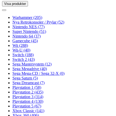
Visa produkter
Toggle
navigation
Toggle
navigation
Warhammer
(205)
Nya Retrokonsoler / Prylar
(52)
Nintendo NES
(77)
Super Nintendo
(51)
Nintendo 64
(37)
Gamecube
(45)
Wii
(288)
Wii-U
(40)
Switch
(188)
Switch 2
(43)
Sega Mastersystem
(12)
Sega Megadrive
(40)
Sega Mega-CD / Sega 32-X
(0)
Sega Saturn
(5)
Sega Dreamcast
(7)
Playstation 1
(58)
Playstation 2
(435)
Playstation 3
(314)
Playstation 4
(130)
Playstation 5
(67)
Xbox Classic
(141)
Xbox 360
(406)