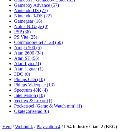
Gameboy Advance
(57)
Nintendo DS
(77)
Nintendo 3-DS
(22)
Gamegear
(16)
Nokia N-Gage
(0)
PSP
(36)
PS Vita
(25)
Commodore 64 / 128
(50)
Amiga 500
(5)
Atari 2600
(34)
Atari ST
(56)
Atari Lynx
(1)
Atari Jaguar
(1)
3DO
(0)
Philips CDi
(10)
Philips Videopac
(13)
Spectrum 48K
(4)
Intellivision
(10)
Vectrex & Luxor
(1)
Pocketspel (Game & Watch mm)
(1)
Okategoriserad
(0)
Hem
/
Webbutik
/
Playstation 4
/ PS4 Industry Giant 2 (BEG)