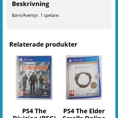
Beskrivning
Barn/Äventyr. 1 spelare.
e
ation
Relaterade produkter
PS4 The
PS4 The Elder