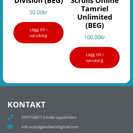
Division (BEG)
Scrolls Online
Tamriel
50.00
kr
Unlimited
(BEG)
Lägg till i
varukorg
100.00
kr
Lägg till i
varukorg
KONTAKT
0707738871 (Under öppettider)
info.nostalgibutiken@gmail.com