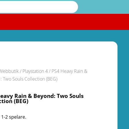
Webbutik
/
Playstation 4
/ PS4 Heavy Rain &
: Two Souls Collection (BEG)
eavy Rain & Beyond: Two Souls
ction (BEG)
 1-2 spelare.