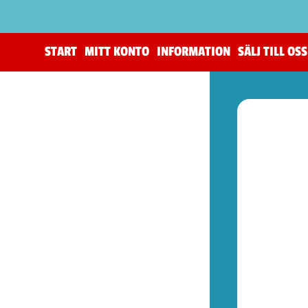
START
MITT KONTO
INFORMATION
SÄLJ TILL OSS
(206)
The Horus Heresy
(4)
Tillbehör (warhammer)
(105)
Warhammer 40,000
(83)
Age of Sigmar (warhammer)
(19)
Kill Team (warhammer)
(9)
(52)
Spel (Nya retrokonsoler)
(1)
Basenheter (Retrokonsoller)
(5)
Tillbehör (Nya Retrotillbehör)
(9)
Övrigt (Prylar)
(37)
(78)
Kontroller (NES)
(1)
Spel (NES)
(58)
Basenheter (NES)
(2)
Tillbehör (NES)
(13)