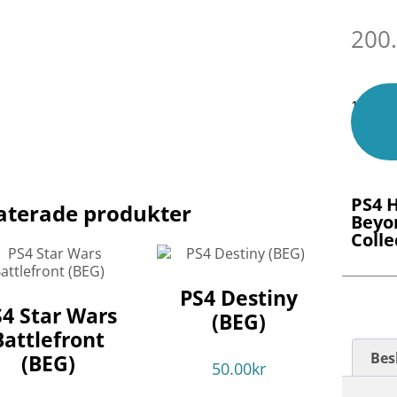
200
1 i lage
PS4 
aterade produkter
Beyo
Colle
PS4 Destiny
S4 Star Wars
(BEG)
Battlefront
Bes
(BEG)
50.00
kr