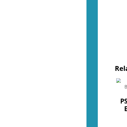
Övrigt (NES)
(4)
(53)
Kontroller (SNES)
(2)
Spel (SNES)
(42)
Basenheter (SNES)
(0)
Tillbehör (SNES)
(9)
Övrigt (SNES)
(1)
(36)
Kontroller (N64)
(2)
Spel (N64)
(15)
Basenheter (N64)
(2)
Tillbehör (N64)
(8)
Rel
Övrigt (N64)
(9)
(43)
Kontroller (Gamecube)
(2)
Spel (Gamecube)
(35)
Basenheter (Gamecube)
(0)
Tillbehör (Gamecube)
(6)
P
(288)
Kontroller (Wii)
(10)
Spel (Wii)
(252)
Basenheter (Wii)
(3)
Tillbehör (Wii)
(28)