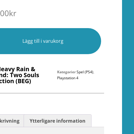
.00
kr
r
Lägg till i varukorg
Heavy Rain &
Kategorier
Spel (PS4)
,
nd: Two Souls
Playstation 4
ction (BEG)
krivning
Ytterligare information