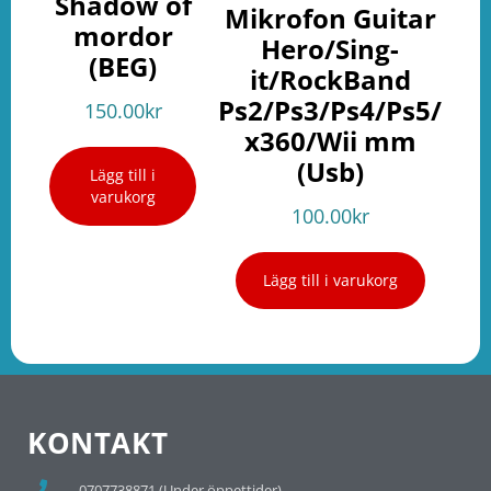
Shadow of
Mikrofon Guitar
mordor
Hero/Sing-
(BEG)
it/RockBand
Ps2/Ps3/Ps4/Ps5/
150.00
kr
x360/Wii mm
(Usb)
Lägg till i
varukorg
100.00
kr
Lägg till i varukorg
KONTAKT
0707738871 (Under öppettider)