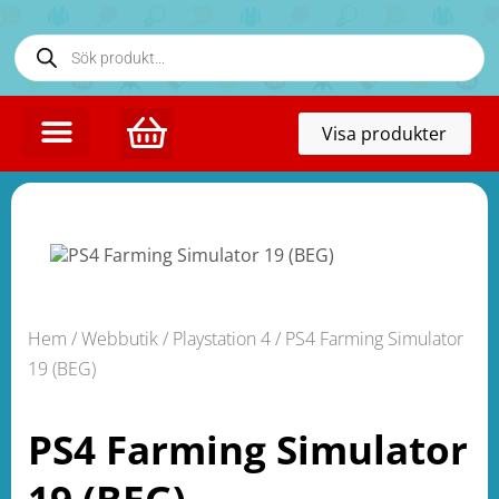
Toggl
Visa produkter
naviga
Hem
/
Webbutik
/
Playstation 4
/ PS4 Farming Simulator
19 (BEG)
PS4 Farming Simulator