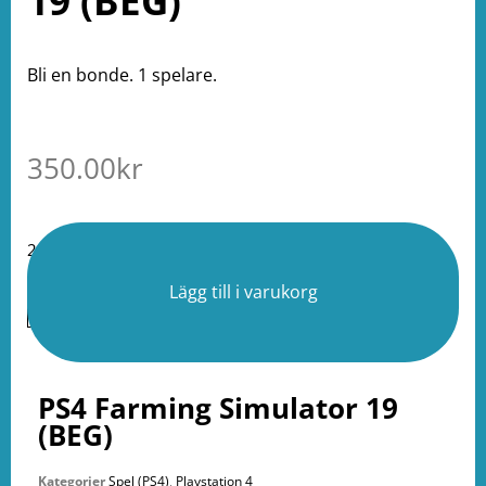
19 (BEG)
Bli en bonde. 1 spelare.
350.00
kr
2 i lager
Lägg till i varukorg
PS4 Farming Simulator 19
(BEG)
Kategorier
Spel (PS4)
,
Playstation 4