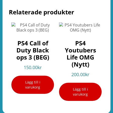
Relaterade produkter
PS4 Call of
PS4
Duty Black
Youtubers
ops 3 (BEG)
Life OMG
(Nytt)
150.00
kr
200.00
kr
Lägg till i
varukorg
Lägg till i
varukorg