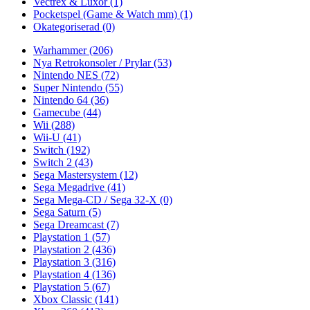
Vectrex & Luxor
(1)
Pocketspel (Game & Watch mm)
(1)
Okategoriserad
(0)
Warhammer
(206)
Nya Retrokonsoler / Prylar
(53)
Nintendo NES
(72)
Super Nintendo
(55)
Nintendo 64
(36)
Gamecube
(44)
Wii
(288)
Wii-U
(41)
Switch
(192)
Switch 2
(43)
Sega Mastersystem
(12)
Sega Megadrive
(41)
Sega Mega-CD / Sega 32-X
(0)
Sega Saturn
(5)
Sega Dreamcast
(7)
Playstation 1
(57)
Playstation 2
(436)
Playstation 3
(316)
Playstation 4
(136)
Playstation 5
(67)
Xbox Classic
(141)