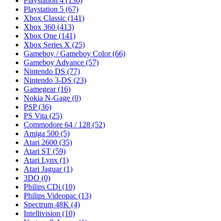
Playstation 4
(136)
Playstation 5
(67)
Xbox Classic
(141)
Xbox 360
(413)
Xbox One
(141)
Xbox Series X
(25)
Gameboy / Gameboy Color
(66)
Gameboy Advance
(57)
Nintendo DS
(77)
Nintendo 3-DS
(23)
Gamegear
(16)
Nokia N-Gage
(0)
PSP
(36)
PS Vita
(25)
Commodore 64 / 128
(52)
Amiga 500
(5)
Atari 2600
(35)
Atari ST
(59)
Atari Lynx
(1)
Atari Jaguar
(1)
3DO
(0)
Philips CDi
(10)
Philips Videopac
(13)
Spectrum 48K
(4)
Intellivision
(10)