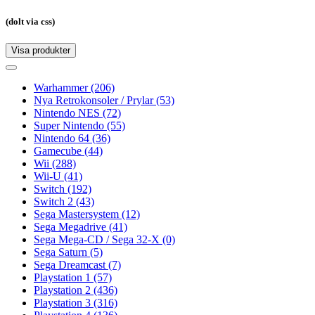
(dolt via css)
Visa produkter
Toggle
navigation
Toggle
navigation
Warhammer
(206)
Nya Retrokonsoler / Prylar
(53)
Nintendo NES
(72)
Super Nintendo
(55)
Nintendo 64
(36)
Gamecube
(44)
Wii
(288)
Wii-U
(41)
Switch
(192)
Switch 2
(43)
Sega Mastersystem
(12)
Sega Megadrive
(41)
Sega Mega-CD / Sega 32-X
(0)
Sega Saturn
(5)
Sega Dreamcast
(7)
Playstation 1
(57)
Playstation 2
(436)
Playstation 3
(316)