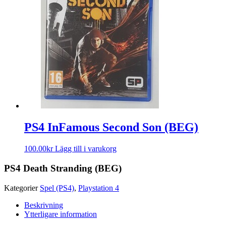
PS4 InFamous Second Son (BEG)
100.00
kr
Lägg till i varukorg
PS4 Death Stranding (BEG)
Kategorier
Spel (PS4)
,
Playstation 4
Beskrivning
Ytterligare information