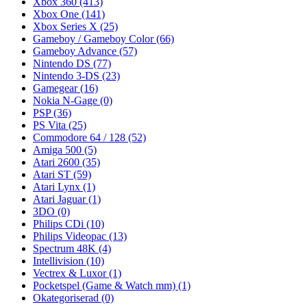
Xbox 360
(413)
Xbox One
(141)
Xbox Series X
(25)
Gameboy / Gameboy Color
(66)
Gameboy Advance
(57)
Nintendo DS
(77)
Nintendo 3-DS
(23)
Gamegear
(16)
Nokia N-Gage
(0)
PSP
(36)
PS Vita
(25)
Commodore 64 / 128
(52)
Amiga 500
(5)
Atari 2600
(35)
Atari ST
(59)
Atari Lynx
(1)
Atari Jaguar
(1)
3DO
(0)
Philips CDi
(10)
Philips Videopac
(13)
Spectrum 48K
(4)
Intellivision
(10)
Vectrex & Luxor
(1)
Pocketspel (Game & Watch mm)
(1)
Okategoriserad
(0)