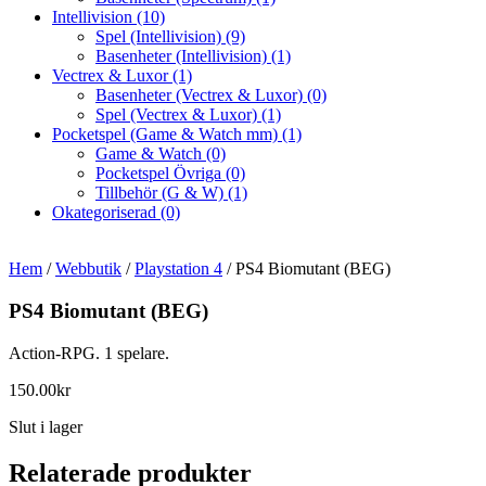
Intellivision
(10)
Spel (Intellivision)
(9)
Basenheter (Intellivision)
(1)
Vectrex & Luxor
(1)
Basenheter (Vectrex & Luxor)
(0)
Spel (Vectrex & Luxor)
(1)
Pocketspel (Game & Watch mm)
(1)
Game & Watch
(0)
Pocketspel Övriga
(0)
Tillbehör (G & W)
(1)
Okategoriserad
(0)
Hem
/
Webbutik
/
Playstation 4
/ PS4 Biomutant (BEG)
PS4 Biomutant (BEG)
Action-RPG. 1 spelare.
150.00
kr
Slut i lager
Relaterade produkter