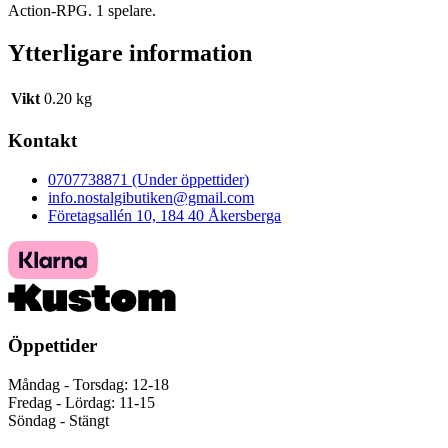
Action-RPG. 1 spelare.
Ytterligare information
Vikt
0.20 kg
Kontakt
0707738871 (Under öppettider)
info.nostalgibutiken@gmail.com
Företagsallén 10, 184 40 Åkersberga
Öppettider
Måndag - Torsdag: 12-18
Fredag - Lördag: 11-15
Söndag - Stängt