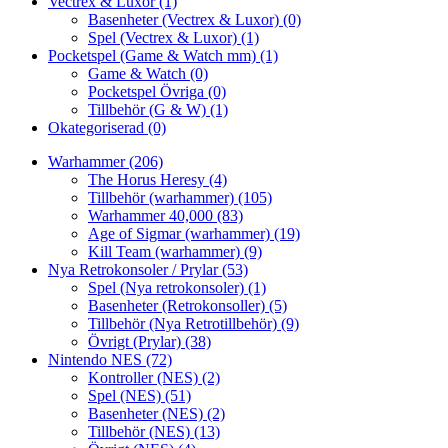
Vectrex & Luxor
(1)
Basenheter (Vectrex & Luxor)
(0)
Spel (Vectrex & Luxor)
(1)
Pocketspel (Game & Watch mm)
(1)
Game & Watch
(0)
Pocketspel Övriga
(0)
Tillbehör (G & W)
(1)
Okategoriserad
(0)
Warhammer
(206)
The Horus Heresy
(4)
Tillbehör (warhammer)
(105)
Warhammer 40,000
(83)
Age of Sigmar (warhammer)
(19)
Kill Team (warhammer)
(9)
Nya Retrokonsoler / Prylar
(53)
Spel (Nya retrokonsoler)
(1)
Basenheter (Retrokonsoller)
(5)
Tillbehör (Nya Retrotillbehör)
(9)
Övrigt (Prylar)
(38)
Nintendo NES
(72)
Kontroller (NES)
(2)
Spel (NES)
(51)
Basenheter (NES)
(2)
Tillbehör (NES)
(13)