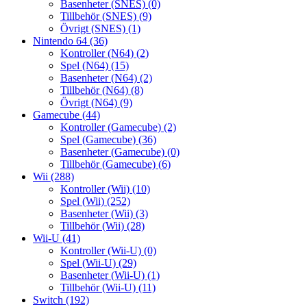
Basenheter (SNES)
(0)
Tillbehör (SNES)
(9)
Övrigt (SNES)
(1)
Nintendo 64
(36)
Kontroller (N64)
(2)
Spel (N64)
(15)
Basenheter (N64)
(2)
Tillbehör (N64)
(8)
Övrigt (N64)
(9)
Gamecube
(44)
Kontroller (Gamecube)
(2)
Spel (Gamecube)
(36)
Basenheter (Gamecube)
(0)
Tillbehör (Gamecube)
(6)
Wii
(288)
Kontroller (Wii)
(10)
Spel (Wii)
(252)
Basenheter (Wii)
(3)
Tillbehör (Wii)
(28)
Wii-U
(41)
Kontroller (Wii-U)
(0)
Spel (Wii-U)
(29)
Basenheter (Wii-U)
(1)
Tillbehör (Wii-U)
(11)
Switch
(192)