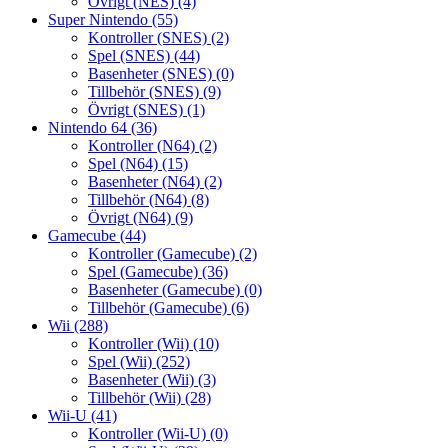
Övrigt (NES)
(4)
Super Nintendo
(55)
Kontroller (SNES)
(2)
Spel (SNES)
(44)
Basenheter (SNES)
(0)
Tillbehör (SNES)
(9)
Övrigt (SNES)
(1)
Nintendo 64
(36)
Kontroller (N64)
(2)
Spel (N64)
(15)
Basenheter (N64)
(2)
Tillbehör (N64)
(8)
Övrigt (N64)
(9)
Gamecube
(44)
Kontroller (Gamecube)
(2)
Spel (Gamecube)
(36)
Basenheter (Gamecube)
(0)
Tillbehör (Gamecube)
(6)
Wii
(288)
Kontroller (Wii)
(10)
Spel (Wii)
(252)
Basenheter (Wii)
(3)
Tillbehör (Wii)
(28)
Wii-U
(41)
Kontroller (Wii-U)
(0)