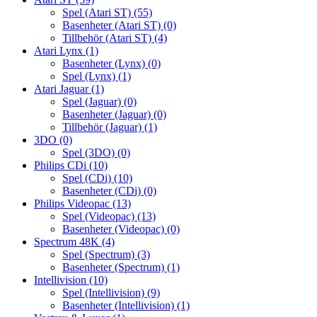
Spel (Atari ST)
(55)
Basenheter (Atari ST)
(0)
Tillbehör (Atari ST)
(4)
Atari Lynx
(1)
Basenheter (Lynx)
(0)
Spel (Lynx)
(1)
Atari Jaguar
(1)
Spel (Jaguar)
(0)
Basenheter (Jaguar)
(0)
Tillbehör (Jaguar)
(1)
3DO
(0)
Spel (3DO)
(0)
Philips CDi
(10)
Spel (CDi)
(10)
Basenheter (CDi)
(0)
Philips Videopac
(13)
Spel (Videopac)
(13)
Basenheter (Videopac)
(0)
Spectrum 48K
(4)
Spel (Spectrum)
(3)
Basenheter (Spectrum)
(1)
Intellivision
(10)
Spel (Intellivision)
(9)
Basenheter (Intellivision)
(1)