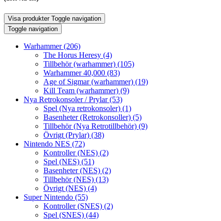
Visa produkter
Toggle navigation
Toggle navigation
Warhammer
(206)
The Horus Heresy
(4)
Tillbehör (warhammer)
(105)
Warhammer 40,000
(83)
Age of Sigmar (warhammer)
(19)
Kill Team (warhammer)
(9)
Nya Retrokonsoler / Prylar
(53)
Spel (Nya retrokonsoler)
(1)
Basenheter (Retrokonsoller)
(5)
Tillbehör (Nya Retrotillbehör)
(9)
Övrigt (Prylar)
(38)
Nintendo NES
(72)
Kontroller (NES)
(2)
Spel (NES)
(51)
Basenheter (NES)
(2)
Tillbehör (NES)
(13)
Övrigt (NES)
(4)
Super Nintendo
(55)
Kontroller (SNES)
(2)
Spel (SNES)
(44)