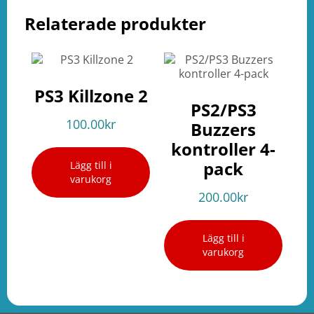
Relaterade produkter
PS3 Killzone 2
PS2/PS3
100.00
kr
Buzzers
kontroller 4-
pack
Lägg till i
varukorg
200.00
kr
Lägg till i
varukorg