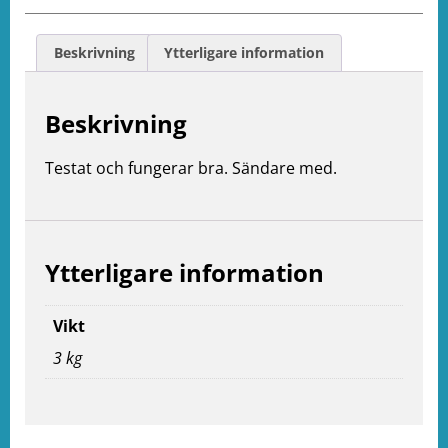
Beskrivning
Ytterligare information
Beskrivning
Testat och fungerar bra. Sändare med.
Ytterligare information
Vikt
3 kg
e
ation