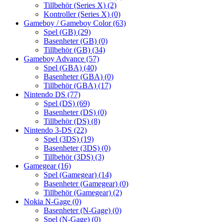
Tillbehör (Series X)
(2)
Kontroller (Series X)
(0)
Gameboy / Gameboy Color
(63)
Spel (GB)
(29)
Basenheter (GB)
(0)
Tillbehör (GB)
(34)
Gameboy Advance
(57)
Spel (GBA)
(40)
Basenheter (GBA)
(0)
Tillbehör (GBA)
(17)
Nintendo DS
(77)
Spel (DS)
(69)
Basenheter (DS)
(0)
Tillbehör (DS)
(8)
Nintendo 3-DS
(22)
Spel (3DS)
(19)
Basenheter (3DS)
(0)
Tillbehör (3DS)
(3)
Gamegear
(16)
Spel (Gamegear)
(14)
Basenheter (Gamegear)
(0)
Tillbehör (Gamegear)
(2)
Nokia N-Gage
(0)
Basenheter (N-Gage)
(0)
Spel (N-Gage)
(0)