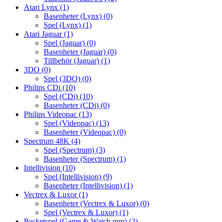
Atari Lynx
(1)
Basenheter (Lynx)
(0)
Spel (Lynx)
(1)
Atari Jaguar
(1)
Spel (Jaguar)
(0)
Basenheter (Jaguar)
(0)
Tillbehör (Jaguar)
(1)
3DO
(0)
Spel (3DO)
(0)
Philips CDi
(10)
Spel (CDi)
(10)
Basenheter (CDi)
(0)
Philips Videopac
(13)
Spel (Videopac)
(13)
Basenheter (Videopac)
(0)
Spectrum 48K
(4)
Spel (Spectrum)
(3)
Basenheter (Spectrum)
(1)
Intellivision
(10)
Spel (Intellivision)
(9)
Basenheter (Intellivision)
(1)
Vectrex & Luxor
(1)
Basenheter (Vectrex & Luxor)
(0)
Spel (Vectrex & Luxor)
(1)
Pocketspel (Game & Watch mm)
(2)