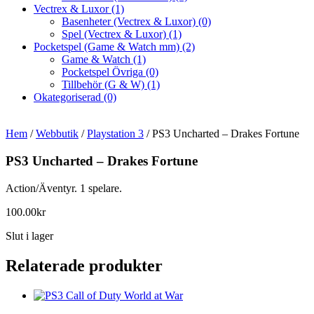
Vectrex & Luxor
(1)
Basenheter (Vectrex & Luxor)
(0)
Spel (Vectrex & Luxor)
(1)
Pocketspel (Game & Watch mm)
(2)
Game & Watch
(1)
Pocketspel Övriga
(0)
Tillbehör (G & W)
(1)
Okategoriserad
(0)
Hem
/
Webbutik
/
Playstation 3
/ PS3 Uncharted – Drakes Fortune
PS3 Uncharted – Drakes Fortune
Action/Äventyr. 1 spelare.
100.00
kr
Slut i lager
Relaterade produkter