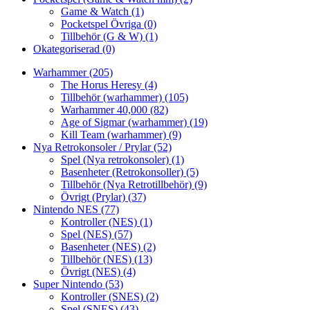
Game & Watch
(1)
Pocketspel Övriga
(0)
Tillbehör (G & W)
(1)
Okategoriserad
(0)
Warhammer
(205)
The Horus Heresy
(4)
Tillbehör (warhammer)
(105)
Warhammer 40,000
(82)
Age of Sigmar (warhammer)
(19)
Kill Team (warhammer)
(9)
Nya Retrokonsoler / Prylar
(52)
Spel (Nya retrokonsoler)
(1)
Basenheter (Retrokonsoller)
(5)
Tillbehör (Nya Retrotillbehör)
(9)
Övrigt (Prylar)
(37)
Nintendo NES
(77)
Kontroller (NES)
(1)
Spel (NES)
(57)
Basenheter (NES)
(2)
Tillbehör (NES)
(13)
Övrigt (NES)
(4)
Super Nintendo
(53)
Kontroller (SNES)
(2)
Spel (SNES)
(43)