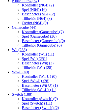
Nintendo 64
(37)
Kontroller (N64)
(2)
Spel (N64)
(16)
Basenheter (N64)
(2)
Tillbehör (N64)
(8)
Övrigt (N64)
(9)
Gamecube
(44)
Kontroller (Gamecube)
(2)
Spel (Gamecube)
(36)
Basenheter (Gamecube)
(0)
Tillbehör (Gamecube)
(6)
Wii
(288)
Kontroller (Wii)
(11)
Spel (Wii)
(251)
Basenheter (Wii)
(3)
Tillbehör (Wii)
(28)
Wii-U
(40)
Kontroller (Wii-U)
(0)
Spel (Wii-U)
(28)
Basenheter (Wii-U)
(1)
Tillbehör (Wii-U)
(11)
Switch
(188)
Kontroller (Switch)
(9)
Spel (Switch)
(111)
Basenheter (Switch)
(2)