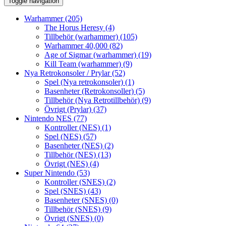
Toggle navigation
Warhammer
(205)
The Horus Heresy
(4)
Tillbehör (warhammer)
(105)
Warhammer 40,000
(82)
Age of Sigmar (warhammer)
(19)
Kill Team (warhammer)
(9)
Nya Retrokonsoler / Prylar
(52)
Spel (Nya retrokonsoler)
(1)
Basenheter (Retrokonsoller)
(5)
Tillbehör (Nya Retrotillbehör)
(9)
Övrigt (Prylar)
(37)
Nintendo NES
(77)
Kontroller (NES)
(1)
Spel (NES)
(57)
Basenheter (NES)
(2)
Tillbehör (NES)
(13)
Övrigt (NES)
(4)
Super Nintendo
(53)
Kontroller (SNES)
(2)
Spel (SNES)
(43)
Basenheter (SNES)
(0)
Tillbehör (SNES)
(9)
Övrigt (SNES)
(0)