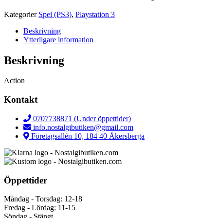
Kategorier
Spel (PS3)
,
Playstation 3
Beskrivning
Ytterligare information
Beskrivning
Action
Kontakt
0707738871 (Under öppettider)
info.nostalgibutiken@gmail.com
Företagsallén 10, 184 40 Åkersberga
Öppettider
Måndag - Torsdag: 12-18
Fredag - Lördag: 11-15
Söndag - Stängt