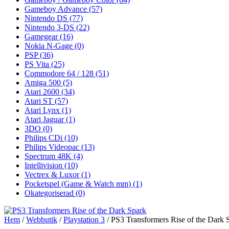
Gameboy Advance
(57)
Nintendo DS
(77)
Nintendo 3-DS
(22)
Gamegear
(16)
Nokia N-Gage
(0)
PSP
(36)
PS Vita
(25)
Commodore 64 / 128
(51)
Amiga 500
(5)
Atari 2600
(34)
Atari ST
(57)
Atari Lynx
(1)
Atari Jaguar
(1)
3DO
(0)
Philips CDi
(10)
Philips Videopac
(13)
Spectrum 48K
(4)
Intellivision
(10)
Vectrex & Luxor
(1)
Pocketspel (Game & Watch mm)
(1)
Okategoriserad
(0)
Hem
/
Webbutik
/
Playstation 3
/ PS3 Transformers Rise of the Dark 