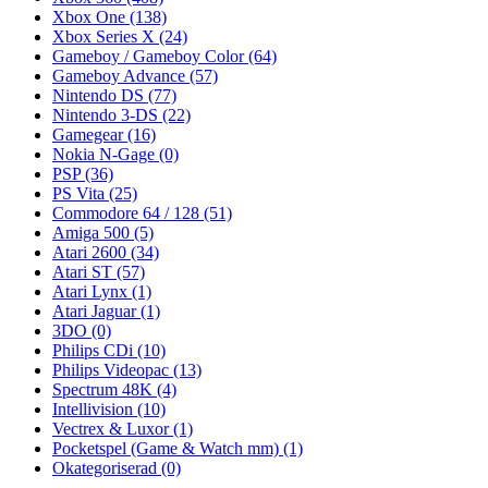
Xbox One
(138)
Xbox Series X
(24)
Gameboy / Gameboy Color
(64)
Gameboy Advance
(57)
Nintendo DS
(77)
Nintendo 3-DS
(22)
Gamegear
(16)
Nokia N-Gage
(0)
PSP
(36)
PS Vita
(25)
Commodore 64 / 128
(51)
Amiga 500
(5)
Atari 2600
(34)
Atari ST
(57)
Atari Lynx
(1)
Atari Jaguar
(1)
3DO
(0)
Philips CDi
(10)
Philips Videopac
(13)
Spectrum 48K
(4)
Intellivision
(10)
Vectrex & Luxor
(1)
Pocketspel (Game & Watch mm)
(1)
Okategoriserad
(0)