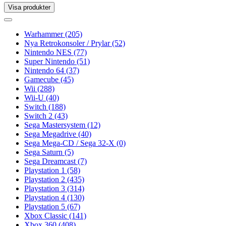
Visa produkter
Toggle
navigation
Toggle
navigation
Warhammer
(205)
Nya Retrokonsoler / Prylar
(52)
Nintendo NES
(77)
Super Nintendo
(51)
Nintendo 64
(37)
Gamecube
(45)
Wii
(288)
Wii-U
(40)
Switch
(188)
Switch 2
(43)
Sega Mastersystem
(12)
Sega Megadrive
(40)
Sega Mega-CD / Sega 32-X
(0)
Sega Saturn
(5)
Sega Dreamcast
(7)
Playstation 1
(58)
Playstation 2
(435)
Playstation 3
(314)
Playstation 4
(130)
Playstation 5
(67)
Xbox Classic
(141)
Xbox 360
(408)