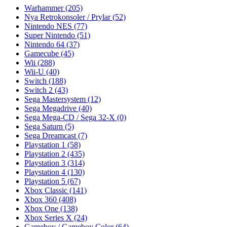
Warhammer
(205)
Nya Retrokonsoler / Prylar
(52)
Nintendo NES
(77)
Super Nintendo
(51)
Nintendo 64
(37)
Gamecube
(45)
Wii
(288)
Wii-U
(40)
Switch
(188)
Switch 2
(43)
Sega Mastersystem
(12)
Sega Megadrive
(40)
Sega Mega-CD / Sega 32-X
(0)
Sega Saturn
(5)
Sega Dreamcast
(7)
Playstation 1
(58)
Playstation 2
(435)
Playstation 3
(314)
Playstation 4
(130)
Playstation 5
(67)
Xbox Classic
(141)
Xbox 360
(408)
Xbox One
(138)
Xbox Series X
(24)
Gameboy / Gameboy Color
(64)