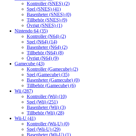
Kontroller (SNES)
(2)
Spel (SNES)
(41)
Basenheter (SNES)
(0)
Tillbehör (SNES)
(9)
Övrigt (SNES)
(1)
Nintendo 64
(35)
Kontroller (N64)
(2)
Spel (N64)
(14)
Basenheter (N64)
(2)
Tillbehör (N64)
(8)
Övrigt (N64)
(9)
Gamecube
(43)
Kontroller (Gamecube)
(2)
Spel (Gamecube)
(35)
Basenheter (Gamecube)
(0)
Tillbehör (Gamecube)
(6)
Wii
(287)
Kontroller (Wii)
(10)
Spel (Wii)
(251)
Basenheter (Wii)
(3)
Tillbehör (Wii)
(28)
Wii-U
(41)
Kontroller (Wii-U)
(0)
Spel (Wii-U)
(29)
Basenheter (Wii-U)
(1)