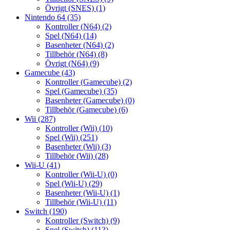
Övrigt (SNES)
(1)
Nintendo 64
(35)
Kontroller (N64)
(2)
Spel (N64)
(14)
Basenheter (N64)
(2)
Tillbehör (N64)
(8)
Övrigt (N64)
(9)
Gamecube
(43)
Kontroller (Gamecube)
(2)
Spel (Gamecube)
(35)
Basenheter (Gamecube)
(0)
Tillbehör (Gamecube)
(6)
Wii
(287)
Kontroller (Wii)
(10)
Spel (Wii)
(251)
Basenheter (Wii)
(3)
Tillbehör (Wii)
(28)
Wii-U
(41)
Kontroller (Wii-U)
(0)
Spel (Wii-U)
(29)
Basenheter (Wii-U)
(1)
Tillbehör (Wii-U)
(11)
Switch
(190)
Kontroller (Switch)
(9)
Spel (Switch)
(113)