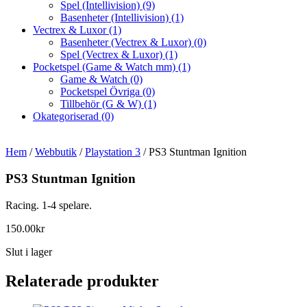
Spel (Intellivision)
(9)
Basenheter (Intellivision)
(1)
Vectrex & Luxor
(1)
Basenheter (Vectrex & Luxor)
(0)
Spel (Vectrex & Luxor)
(1)
Pocketspel (Game & Watch mm)
(1)
Game & Watch
(0)
Pocketspel Övriga
(0)
Tillbehör (G & W)
(1)
Okategoriserad
(0)
Hem
/
Webbutik
/
Playstation 3
/ PS3 Stuntman Ignition
PS3 Stuntman Ignition
Racing. 1-4 spelare.
150.00
kr
Slut i lager
Relaterade produkter