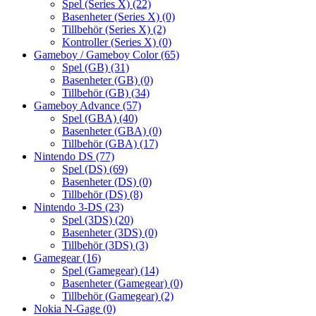
Spel (Series X)
(22)
Basenheter (Series X)
(0)
Tillbehör (Series X)
(2)
Kontroller (Series X)
(0)
Gameboy / Gameboy Color
(65)
Spel (GB)
(31)
Basenheter (GB)
(0)
Tillbehör (GB)
(34)
Gameboy Advance
(57)
Spel (GBA)
(40)
Basenheter (GBA)
(0)
Tillbehör (GBA)
(17)
Nintendo DS
(77)
Spel (DS)
(69)
Basenheter (DS)
(0)
Tillbehör (DS)
(8)
Nintendo 3-DS
(23)
Spel (3DS)
(20)
Basenheter (3DS)
(0)
Tillbehör (3DS)
(3)
Gamegear
(16)
Spel (Gamegear)
(14)
Basenheter (Gamegear)
(0)
Tillbehör (Gamegear)
(2)
Nokia N-Gage
(0)