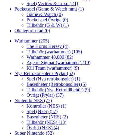
Spel (Vectrex & Luxor)
(1)
Pocketspel (Game & Watch mm)
(1)
Game & Watch
(0)
Pocketspel Övriga
(0)
Tillbehör (G & W)
(1)
Okategoriserad
(0)
Warhammer
(205)
The Horus Heresy
(4)
Tillbehör (warhammer)
(105)
Warhammer 40,000
(82)
Age of Sigmar (warhammer)
(19)
Kill Team (warhammer)
(9)
Nya Retrokonsoler / Prylar
(52)
Spel (Nya retrokonsoler)
(1)
Basenheter (Retrokonsoller)
(5)
Tillbehör (Nya Retrotillbehör)
(9)
Övrigt (Prylar)
(37)
Nintendo NES
(77)
Kontroller (NES)
(1)
Spel (NES)
(57)
Basenheter (NES)
(2)
Tillbehör (NES)
(13)
Övrigt (NES)
(4)
Super Nintendo
(52)