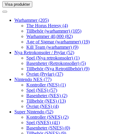
Visa produkter
Toggle
navigation
Toggle
navigation
Warhammer
(205)
The Horus Heresy
(4)
Tillbehör (warhammer)
(105)
Warhammer 40,000
(82)
Age of Sigmar (warhammer)
(19)
Kill Team (warhammer)
(9)
Nya Retrokonsoler / Prylar
(52)
Spel (Nya retrokonsoler)
(1)
Basenheter (Retrokonsoller)
(5)
Tillbehör (Nya Retrotillbehör)
(9)
Övrigt (Prylar)
(37)
Nintendo NES
(77)
Kontroller (NES)
(1)
Spel (NES)
(57)
Basenheter (NES)
(2)
Tillbehör (NES)
(13)
Övrigt (NES)
(4)
Super Nintendo
(52)
Kontroller (SNES)
(2)
Spel (SNES)
(41)
Basenheter (SNES)
(0)
Tillbehör (SNES)
(9)