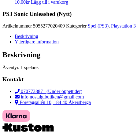
10.00
kr
Lägg till i varukorg
PS3 Sonic Unleashed (Nytt)
Artikelnummer
5055277020409
Kategorier
Spel (PS3)
,
Playstation 3
Beskrivning
Ytterligare information
Beskrivning
Äventyr. 1 spelare.
Kontakt
0707738871 (Under öppettider)
info.nostalgibutiken@gmail.com
Företagsallén 10, 184 40 Åkersberga