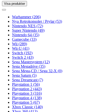
Visa produkter
Toggle
navigation
Toggle
navigation
Warhammer
(206)
Nya Retrokonsoler / Prylar
(53)
Nintendo NES
(72)
Super Nintendo
(49)
Nintendo 64
(35)
Gamecube
(33)
Wii
(289)
Wii-U
(41)
Switch
(192)
Switch 2
(43)
Sega Mastersystem
(12)
Sega Megadrive
(35)
Sega Mega-CD / Sega 32-X
(0)
Sega Saturn
(5)
Sega Dreamcast
(7)
Playstation 1
(56)
Playstation 2
(443)
Playstation 3
(316)
Playstation 4
(138)
Playstation 5
(67)
Xbox Classic
(140)
Xbox 360
(413)