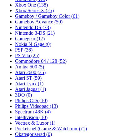
Xbox One
(138)
Xbox Series X
(25)
Gameboy / Gameboy Color
(61)
Gameboy Advance
(59)
Nintendo DS
(73)
Nintendo 3-DS
(21)
Gamegear
(17)
Nokia N-Gage
(0)
PSP
(36)
PS Vita
(25)
Commodore 64 / 128
(52)
Amiga 500
(5)
Atari 2600
(35)
Atari ST
(59)
Atari Lynx
(1)
Atari Jaguar
(1)
3DO
(0)
Philips CDi
(10)
Philips Videopac
(13)
Spectrum 48K
(4)
Intellivision
(10)
Vectrex & Luxor
(1)
Pocketspel (Game & Watch mm)
(1)
Okategoriserad
(0)