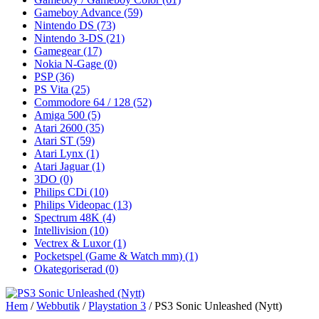
Gameboy Advance
(59)
Nintendo DS
(73)
Nintendo 3-DS
(21)
Gamegear
(17)
Nokia N-Gage
(0)
PSP
(36)
PS Vita
(25)
Commodore 64 / 128
(52)
Amiga 500
(5)
Atari 2600
(35)
Atari ST
(59)
Atari Lynx
(1)
Atari Jaguar
(1)
3DO
(0)
Philips CDi
(10)
Philips Videopac
(13)
Spectrum 48K
(4)
Intellivision
(10)
Vectrex & Luxor
(1)
Pocketspel (Game & Watch mm)
(1)
Okategoriserad
(0)
Hem
/
Webbutik
/
Playstation 3
/ PS3 Sonic Unleashed (Nytt)