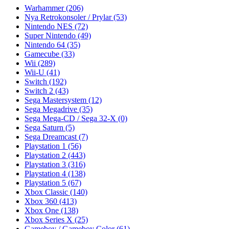
Warhammer
(206)
Nya Retrokonsoler / Prylar
(53)
Nintendo NES
(72)
Super Nintendo
(49)
Nintendo 64
(35)
Gamecube
(33)
Wii
(289)
Wii-U
(41)
Switch
(192)
Switch 2
(43)
Sega Mastersystem
(12)
Sega Megadrive
(35)
Sega Mega-CD / Sega 32-X
(0)
Sega Saturn
(5)
Sega Dreamcast
(7)
Playstation 1
(56)
Playstation 2
(443)
Playstation 3
(316)
Playstation 4
(138)
Playstation 5
(67)
Xbox Classic
(140)
Xbox 360
(413)
Xbox One
(138)
Xbox Series X
(25)
Gameboy / Gameboy Color
(61)