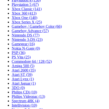
Playstation 4
(136)
Playstation 5
(67)
Xbox Classic
(141)
Xbox 360
(413)
Xbox One
(140)
Xbox Series X
(25)
Gameboy / Gameboy Color
(66)
Gameboy Advance
(57)
Nintendo DS
(77)
Nintendo 3-DS
(23)
Gamegear
(16)
Nokia N-Gage
(0)
PSP
(36)
PS Vita
(25)
Commodore 64 / 128
(52)
Amiga 500
(5)
Atari 2600
(35)
Atari ST
(59)
Atari Lynx
(1)
Atari Jaguar
(1)
3DO
(0)
Philips CDi
(10)
Philips Videopac
(13)
Spectrum 48K
(4)
Intellivision
(10)