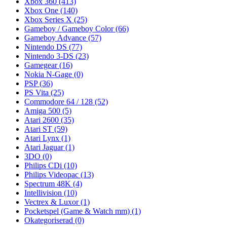
Xbox 360
(413)
Xbox One
(140)
Xbox Series X
(25)
Gameboy / Gameboy Color
(66)
Gameboy Advance
(57)
Nintendo DS
(77)
Nintendo 3-DS
(23)
Gamegear
(16)
Nokia N-Gage
(0)
PSP
(36)
PS Vita
(25)
Commodore 64 / 128
(52)
Amiga 500
(5)
Atari 2600
(35)
Atari ST
(59)
Atari Lynx
(1)
Atari Jaguar
(1)
3DO
(0)
Philips CDi
(10)
Philips Videopac
(13)
Spectrum 48K
(4)
Intellivision
(10)
Vectrex & Luxor
(1)
Pocketspel (Game & Watch mm)
(1)
Okategoriserad
(0)