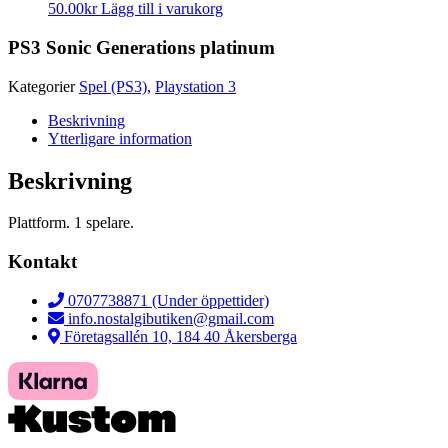
50.00
kr
Lägg till i varukorg
PS3 Sonic Generations platinum
Kategorier
Spel (PS3)
,
Playstation 3
Beskrivning
Ytterligare information
Beskrivning
Plattform. 1 spelare.
Kontakt
0707738871 (Under öppettider)
info.nostalgibutiken@gmail.com
Företagsallén 10, 184 40 Åkersberga