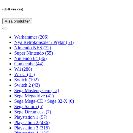
(dolt via css)
Visa produkter
Toggle
navigation
Toggle
navigation
Warhammer
(206)
Nya Retrokonsoler / Prylar
(53)
Nintendo NES
(72)
Super Nintendo
(55)
Nintendo 64
(36)
Gamecube
(44)
Wii
(288)
Wii-U
(41)
Switch
(192)
Switch 2
(43)
Sega Mastersystem
(12)
Sega Megadrive
(41)
Sega Mega-CD / Sega 32-X
(0)
Sega Saturn
(5)
Sega Dreamcast
(7)
Playstation 1
(57)
Playstation 2
(436)
Playstation 3
(315)