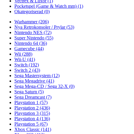
Vectrex & Luxor
(1)
Pocketspel (Game & Watch mm)
(1)
Okategoriserad
(0)
Warhammer
(206)
Nya Retrokonsoler / Prylar
(53)
Nintendo NES
(72)
Super Nintendo
(55)
Nintendo 64
(36)
Gamecube
(44)
Wii
(288)
Wii-U
(41)
Switch
(192)
Switch 2
(43)
Sega Mastersystem
(12)
Sega Megadrive
(41)
Sega Mega-CD / Sega 32-X
(0)
Sega Saturn
(5)
Sega Dreamcast
(7)
Playstation 1
(57)
Playstation 2
(436)
Playstation 3
(315)
Playstation 4
(136)
Playstation 5
(67)
Xbox Classic
(141)