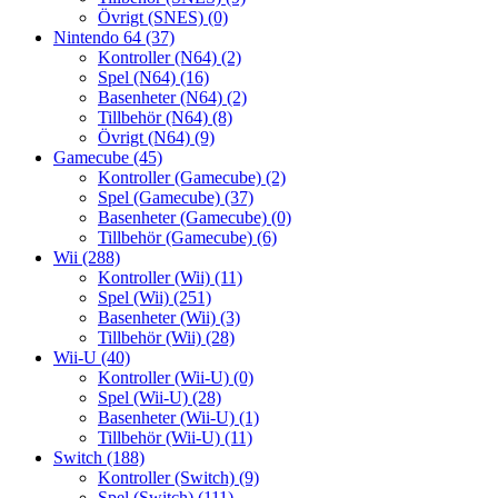
Övrigt (SNES)
(0)
Nintendo 64
(37)
Kontroller (N64)
(2)
Spel (N64)
(16)
Basenheter (N64)
(2)
Tillbehör (N64)
(8)
Övrigt (N64)
(9)
Gamecube
(45)
Kontroller (Gamecube)
(2)
Spel (Gamecube)
(37)
Basenheter (Gamecube)
(0)
Tillbehör (Gamecube)
(6)
Wii
(288)
Kontroller (Wii)
(11)
Spel (Wii)
(251)
Basenheter (Wii)
(3)
Tillbehör (Wii)
(28)
Wii-U
(40)
Kontroller (Wii-U)
(0)
Spel (Wii-U)
(28)
Basenheter (Wii-U)
(1)
Tillbehör (Wii-U)
(11)
Switch
(188)
Kontroller (Switch)
(9)
Spel (Switch)
(111)