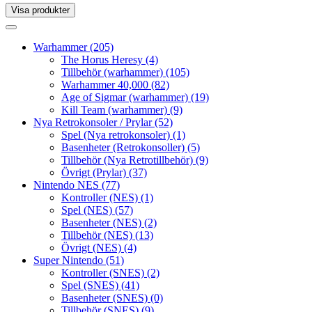
Visa produkter
Toggle
navigation
Toggle
navigation
Warhammer
(205)
The Horus Heresy
(4)
Tillbehör (warhammer)
(105)
Warhammer 40,000
(82)
Age of Sigmar (warhammer)
(19)
Kill Team (warhammer)
(9)
Nya Retrokonsoler / Prylar
(52)
Spel (Nya retrokonsoler)
(1)
Basenheter (Retrokonsoller)
(5)
Tillbehör (Nya Retrotillbehör)
(9)
Övrigt (Prylar)
(37)
Nintendo NES
(77)
Kontroller (NES)
(1)
Spel (NES)
(57)
Basenheter (NES)
(2)
Tillbehör (NES)
(13)
Övrigt (NES)
(4)
Super Nintendo
(51)
Kontroller (SNES)
(2)
Spel (SNES)
(41)
Basenheter (SNES)
(0)
Tillbehör (SNES)
(9)