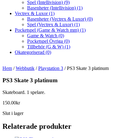
Spel (Intellivision)
(9)
Basenheter (Intellivision)
(1)
Vectrex & Luxor
(1)
Basenheter (Vectrex & Luxor)
(0)
Spel (Vectrex & Luxor)
(1)
Pocketspel (Game & Watch mm)
(1)
Game & Watch
(0)
Pocketspel Övriga
(0)
Tillbehör (G & W)
(1)
Okategoriserad
(0)
Hem
/
Webbutik
/
Playstation 3
/ PS3 Skate 3 platinum
PS3 Skate 3 platinum
Skateboard. 1 spelare.
150.00
kr
Slut i lager
Relaterade produkter