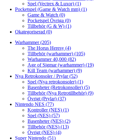
Spel (Vectrex & Luxor)
(1)
Pocketspel (Game & Watch mm)
(1)
Game & Watch
(0)
Pocketspel Övriga
(0)
Tillbehör (G & W)
(1)
Okategoriserad
(0)
Warhammer
(205)
The Horus Heresy
(4)
Tillbehör (warhammer)
(105)
Warhammer 40,000
(82)
Age of Sigmar (warhammer)
(19)
Kill Team (warhammer)
(9)
Nya Retrokonsoler / Prylar
(52)
Spel (Nya retrokonsoler)
(1)
Basenheter (Retrokonsoller)
(5)
Tillbehör (Nya Retrotillbehör)
(9)
Övrigt (Prylar)
(37)
Nintendo NES
(77)
Kontroller (NES)
(1)
Spel (NES)
(57)
Basenheter (NES)
(2)
Tillbehör (NES)
(13)
Övrigt (NES)
(4)
Super Nintendo
(51)