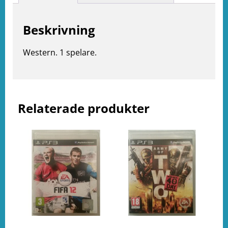
Beskrivning
e
ation
Western. 1 spelare.
Relaterade produkter