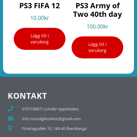
PS3 FIFA 12
PS3 Army of
Two 40th day
10.00
kr
100.00
kr
Lägg till i
varukorg
Lägg till i
varukorg
KONTAKT
0707738871 (Under öppettider)
info.nostalgibutiken@gmail.com
Företagsallén 10, 184 40 Åkersberga