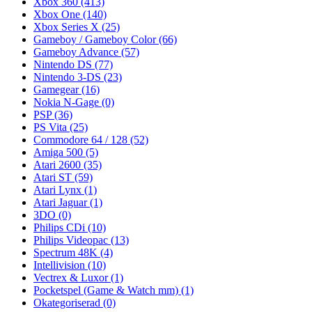
Xbox 360
(413)
Xbox One
(140)
Xbox Series X
(25)
Gameboy / Gameboy Color
(66)
Gameboy Advance
(57)
Nintendo DS
(77)
Nintendo 3-DS
(23)
Gamegear
(16)
Nokia N-Gage
(0)
PSP
(36)
PS Vita
(25)
Commodore 64 / 128
(52)
Amiga 500
(5)
Atari 2600
(35)
Atari ST
(59)
Atari Lynx
(1)
Atari Jaguar
(1)
3DO
(0)
Philips CDi
(10)
Philips Videopac
(13)
Spectrum 48K
(4)
Intellivision
(10)
Vectrex & Luxor
(1)
Pocketspel (Game & Watch mm)
(1)
Okategoriserad
(0)