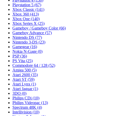
Playstation 4
(136)
Playstation 5
(67)
Xbox Classic
(141)
Xbox 360
(413)
Xbox One
(140)
Xbox Series X
(25)
Gameboy / Gameboy Color
(66)
Gameboy Advance
(57)
Nintendo DS
(77)
Nintendo 3-DS
(23)
Gamegear
(16)
Nokia N-Gage
(0)
PSP
(36)
PS Vita
(25)
Commodore 64 / 128
(52)
Amiga 500
(5)
Atari 2600
(35)
Atari ST
(59)
Atari Lynx
(1)
Atari Jaguar
(1)
3DO
(0)
Philips CDi
(10)
Philips Videopac
(13)
Spectrum 48K
(4)
Intellivision
(10)