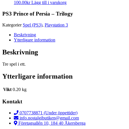
100.00
kr
Lägg till i varukorg
PS3 Prince of Persia – Trilogy
Kategorier
Spel (PS3)
,
Playstation 3
Beskrivning
Ytterligare information
Beskrivning
Tre spel i ett.
Ytterligare information
Vikt
0.20 kg
Kontakt
0707738871 (Under öppettider)
info.nostalgibutiken@gmail.com
Företagsallén 10, 184 40 Åkersberga