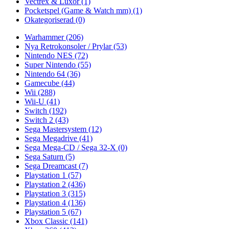
Vectrex & Luxor
(1)
Pocketspel (Game & Watch mm)
(1)
Okategoriserad
(0)
Warhammer
(206)
Nya Retrokonsoler / Prylar
(53)
Nintendo NES
(72)
Super Nintendo
(55)
Nintendo 64
(36)
Gamecube
(44)
Wii
(288)
Wii-U
(41)
Switch
(192)
Switch 2
(43)
Sega Mastersystem
(12)
Sega Megadrive
(41)
Sega Mega-CD / Sega 32-X
(0)
Sega Saturn
(5)
Sega Dreamcast
(7)
Playstation 1
(57)
Playstation 2
(436)
Playstation 3
(315)
Playstation 4
(136)
Playstation 5
(67)
Xbox Classic
(141)