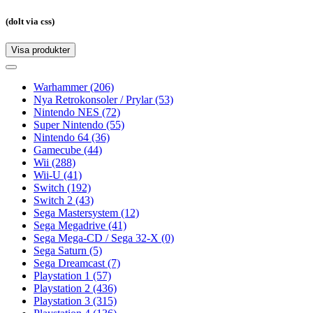
(dolt via css)
Visa produkter
Toggle
navigation
Toggle
navigation
Warhammer
(206)
Nya Retrokonsoler / Prylar
(53)
Nintendo NES
(72)
Super Nintendo
(55)
Nintendo 64
(36)
Gamecube
(44)
Wii
(288)
Wii-U
(41)
Switch
(192)
Switch 2
(43)
Sega Mastersystem
(12)
Sega Megadrive
(41)
Sega Mega-CD / Sega 32-X
(0)
Sega Saturn
(5)
Sega Dreamcast
(7)
Playstation 1
(57)
Playstation 2
(436)
Playstation 3
(315)