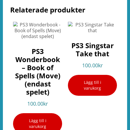
Relaterade produkter
PS3 Singstar
PS3
Take that
Wonderbook
100.00
kr
– Book of
Spells (Move)
(endast
Lägg till i
varukorg
spelet)
100.00
kr
Lägg till i
varukorg