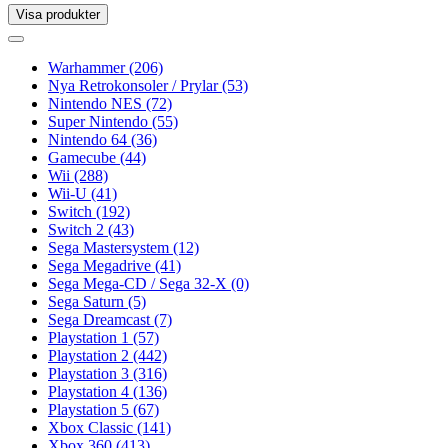
Visa produkter
Toggle
navigation
Toggle
navigation
Warhammer
(206)
Nya Retrokonsoler / Prylar
(53)
Nintendo NES
(72)
Super Nintendo
(55)
Nintendo 64
(36)
Gamecube
(44)
Wii
(288)
Wii-U
(41)
Switch
(192)
Switch 2
(43)
Sega Mastersystem
(12)
Sega Megadrive
(41)
Sega Mega-CD / Sega 32-X
(0)
Sega Saturn
(5)
Sega Dreamcast
(7)
Playstation 1
(57)
Playstation 2
(442)
Playstation 3
(316)
Playstation 4
(136)
Playstation 5
(67)
Xbox Classic
(141)
Xbox 360
(413)