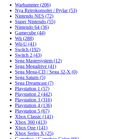
Warhammer
(206)
Nya Retrokonsoler / Prylar
(53)
Nintendo NES
(72)
Super Nintendo
(55)
Nintendo 64
(36)
Gamecube
(44)
Wii
(288)
Wii-U
(41)
Switch
(192)
Switch 2
(43)
Sega Mastersystem
(12)
Sega Megadrive
(41)
Sega Mega-CD / Sega 32-X
(0)
Sega Saturn
(5)
Sega Dreamcast
(7)
Playstation 1
(57)
Playstation 2
(442)
Playstation 3
(316)
Playstation 4
(136)
Playstation 5
(67)
Xbox Classic
(141)
Xbox 360
(413)
Xbox One
(141)
Xbox Series X
(25)
Gameboy / Gameboy Color
(66)