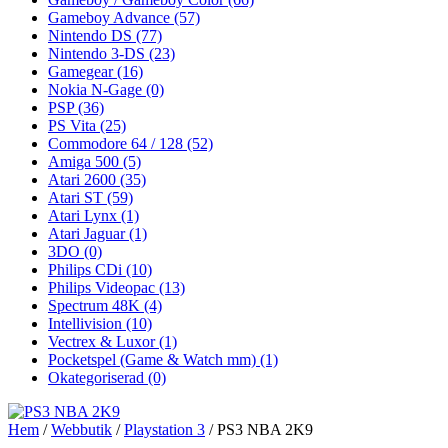
Gameboy Advance
(57)
Nintendo DS
(77)
Nintendo 3-DS
(23)
Gamegear
(16)
Nokia N-Gage
(0)
PSP
(36)
PS Vita
(25)
Commodore 64 / 128
(52)
Amiga 500
(5)
Atari 2600
(35)
Atari ST
(59)
Atari Lynx
(1)
Atari Jaguar
(1)
3DO
(0)
Philips CDi
(10)
Philips Videopac
(13)
Spectrum 48K
(4)
Intellivision
(10)
Vectrex & Luxor
(1)
Pocketspel (Game & Watch mm)
(1)
Okategoriserad
(0)
Hem
/
Webbutik
/
Playstation 3
/ PS3 NBA 2K9