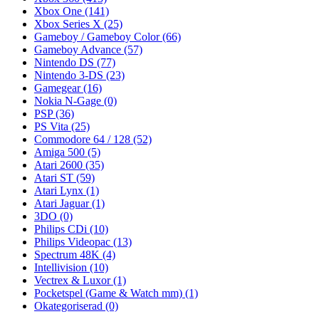
Xbox One
(141)
Xbox Series X
(25)
Gameboy / Gameboy Color
(66)
Gameboy Advance
(57)
Nintendo DS
(77)
Nintendo 3-DS
(23)
Gamegear
(16)
Nokia N-Gage
(0)
PSP
(36)
PS Vita
(25)
Commodore 64 / 128
(52)
Amiga 500
(5)
Atari 2600
(35)
Atari ST
(59)
Atari Lynx
(1)
Atari Jaguar
(1)
3DO
(0)
Philips CDi
(10)
Philips Videopac
(13)
Spectrum 48K
(4)
Intellivision
(10)
Vectrex & Luxor
(1)
Pocketspel (Game & Watch mm)
(1)
Okategoriserad
(0)