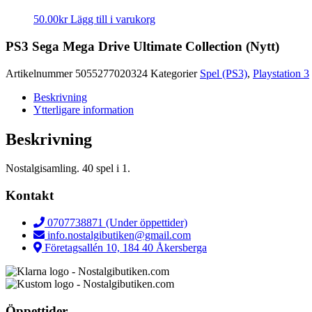
50.00
kr
Lägg till i varukorg
PS3 Sega Mega Drive Ultimate Collection (Nytt)
Artikelnummer
5055277020324
Kategorier
Spel (PS3)
,
Playstation 3
Beskrivning
Ytterligare information
Beskrivning
Nostalgisamling. 40 spel i 1.
Kontakt
0707738871 (Under öppettider)
info.nostalgibutiken@gmail.com
Företagsallén 10, 184 40 Åkersberga
Öppettider