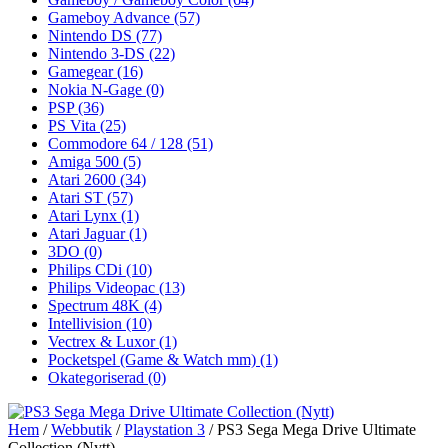
Gameboy Advance
(57)
Nintendo DS
(77)
Nintendo 3-DS
(22)
Gamegear
(16)
Nokia N-Gage
(0)
PSP
(36)
PS Vita
(25)
Commodore 64 / 128
(51)
Amiga 500
(5)
Atari 2600
(34)
Atari ST
(57)
Atari Lynx
(1)
Atari Jaguar
(1)
3DO
(0)
Philips CDi
(10)
Philips Videopac
(13)
Spectrum 48K
(4)
Intellivision
(10)
Vectrex & Luxor
(1)
Pocketspel (Game & Watch mm)
(1)
Okategoriserad
(0)
Hem
/
Webbutik
/
Playstation 3
/ PS3 Sega Mega Drive Ultimate
Collection (Nytt)