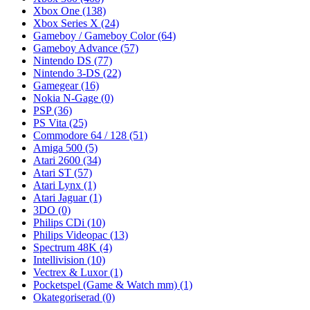
Xbox One
(138)
Xbox Series X
(24)
Gameboy / Gameboy Color
(64)
Gameboy Advance
(57)
Nintendo DS
(77)
Nintendo 3-DS
(22)
Gamegear
(16)
Nokia N-Gage
(0)
PSP
(36)
PS Vita
(25)
Commodore 64 / 128
(51)
Amiga 500
(5)
Atari 2600
(34)
Atari ST
(57)
Atari Lynx
(1)
Atari Jaguar
(1)
3DO
(0)
Philips CDi
(10)
Philips Videopac
(13)
Spectrum 48K
(4)
Intellivision
(10)
Vectrex & Luxor
(1)
Pocketspel (Game & Watch mm)
(1)
Okategoriserad
(0)