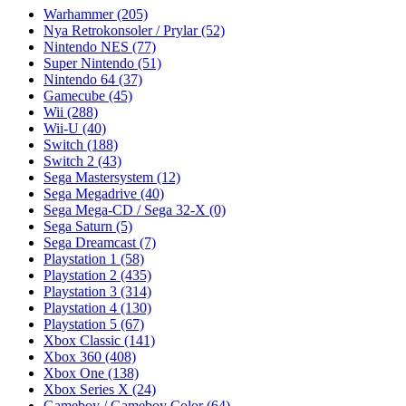
Warhammer
(205)
Nya Retrokonsoler / Prylar
(52)
Nintendo NES
(77)
Super Nintendo
(51)
Nintendo 64
(37)
Gamecube
(45)
Wii
(288)
Wii-U
(40)
Switch
(188)
Switch 2
(43)
Sega Mastersystem
(12)
Sega Megadrive
(40)
Sega Mega-CD / Sega 32-X
(0)
Sega Saturn
(5)
Sega Dreamcast
(7)
Playstation 1
(58)
Playstation 2
(435)
Playstation 3
(314)
Playstation 4
(130)
Playstation 5
(67)
Xbox Classic
(141)
Xbox 360
(408)
Xbox One
(138)
Xbox Series X
(24)
Gameboy / Gameboy Color
(64)