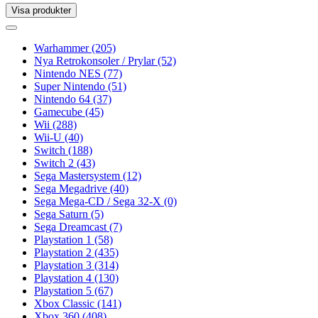
Visa produkter
Toggle
navigation
Toggle
navigation
Warhammer
(205)
Nya Retrokonsoler / Prylar
(52)
Nintendo NES
(77)
Super Nintendo
(51)
Nintendo 64
(37)
Gamecube
(45)
Wii
(288)
Wii-U
(40)
Switch
(188)
Switch 2
(43)
Sega Mastersystem
(12)
Sega Megadrive
(40)
Sega Mega-CD / Sega 32-X
(0)
Sega Saturn
(5)
Sega Dreamcast
(7)
Playstation 1
(58)
Playstation 2
(435)
Playstation 3
(314)
Playstation 4
(130)
Playstation 5
(67)
Xbox Classic
(141)
Xbox 360
(408)