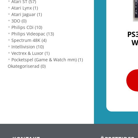
Atari ST
(57)
Atari Lynx
(1)
Atari Jaguar
(1)
3DO
(0)
Philips CDi
(10)
PS3
Philips Videopac
(13)
Spectrum 48K
(4)
W
Intellivision
(10)
Vectrex & Luxor
(1)
Pocketspel (Game & Watch mm)
(1)
Okategoriserad
(0)