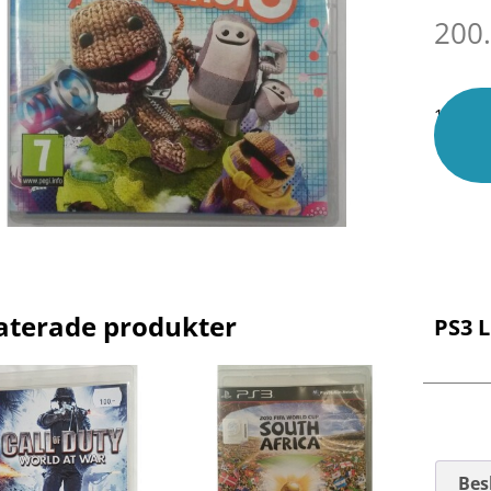
200
1 i lage
aterade produkter
PS3 L
Bes