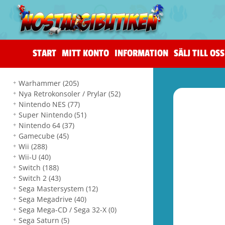
START
MITT KONTO
INFORMATION
SÄLJ TILL OSS
Warhammer
(205)
Nya Retrokonsoler / Prylar
(52)
Nintendo NES
(77)
Super Nintendo
(51)
Nintendo 64
(37)
Gamecube
(45)
Wii
(288)
Wii-U
(40)
Switch
(188)
Switch 2
(43)
Sega Mastersystem
(12)
Sega Megadrive
(40)
Sega Mega-CD / Sega 32-X
(0)
Sega Saturn
(5)