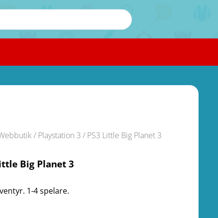
Webbutik
/
Playstation 3
/ PS3 Little Big Planet 3
ittle Big Planet 3
ventyr. 1-4 spelare.