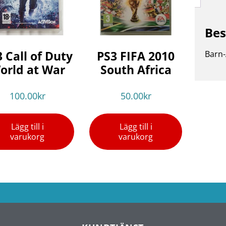
Bes
 Call of Duty
PS3 FIFA 2010
Barn-
orld at War
South Africa
100.00
kr
50.00
kr
Lägg till i
Lägg till i
varukorg
varukorg