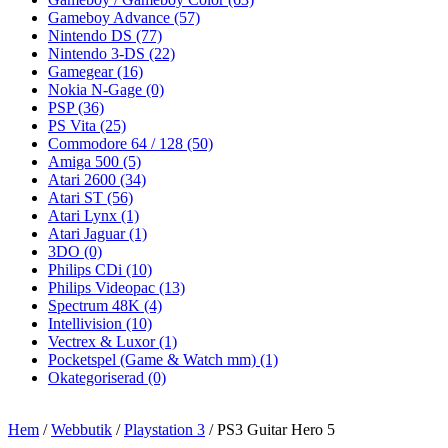
Gameboy Advance
(57)
Nintendo DS
(77)
Nintendo 3-DS
(22)
Gamegear
(16)
Nokia N-Gage
(0)
PSP
(36)
PS Vita
(25)
Commodore 64 / 128
(50)
Amiga 500
(5)
Atari 2600
(34)
Atari ST
(56)
Atari Lynx
(1)
Atari Jaguar
(1)
3DO
(0)
Philips CDi
(10)
Philips Videopac
(13)
Spectrum 48K
(4)
Intellivision
(10)
Vectrex & Luxor
(1)
Pocketspel (Game & Watch mm)
(1)
Okategoriserad
(0)
Hem
/
Webbutik
/
Playstation 3
/ PS3 Guitar Hero 5