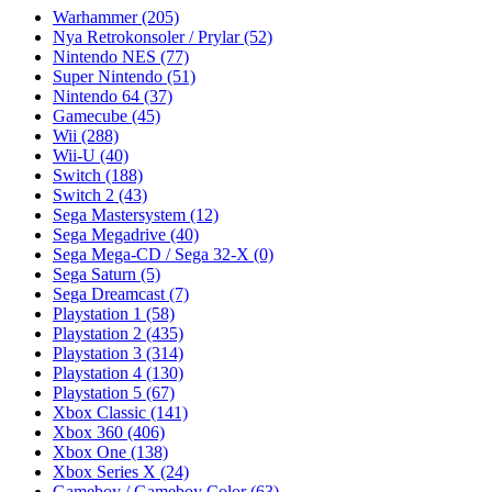
Warhammer
(205)
Nya Retrokonsoler / Prylar
(52)
Nintendo NES
(77)
Super Nintendo
(51)
Nintendo 64
(37)
Gamecube
(45)
Wii
(288)
Wii-U
(40)
Switch
(188)
Switch 2
(43)
Sega Mastersystem
(12)
Sega Megadrive
(40)
Sega Mega-CD / Sega 32-X
(0)
Sega Saturn
(5)
Sega Dreamcast
(7)
Playstation 1
(58)
Playstation 2
(435)
Playstation 3
(314)
Playstation 4
(130)
Playstation 5
(67)
Xbox Classic
(141)
Xbox 360
(406)
Xbox One
(138)
Xbox Series X
(24)
Gameboy / Gameboy Color
(63)