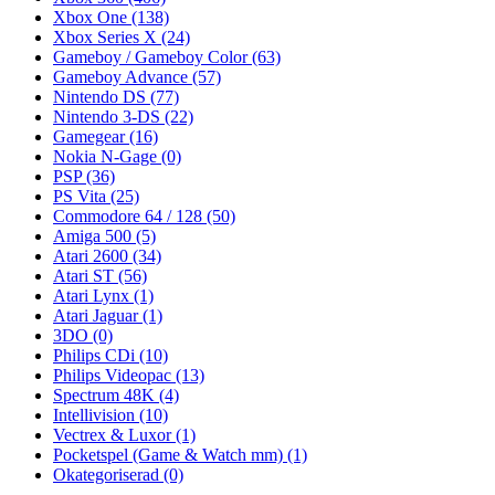
Xbox One
(138)
Xbox Series X
(24)
Gameboy / Gameboy Color
(63)
Gameboy Advance
(57)
Nintendo DS
(77)
Nintendo 3-DS
(22)
Gamegear
(16)
Nokia N-Gage
(0)
PSP
(36)
PS Vita
(25)
Commodore 64 / 128
(50)
Amiga 500
(5)
Atari 2600
(34)
Atari ST
(56)
Atari Lynx
(1)
Atari Jaguar
(1)
3DO
(0)
Philips CDi
(10)
Philips Videopac
(13)
Spectrum 48K
(4)
Intellivision
(10)
Vectrex & Luxor
(1)
Pocketspel (Game & Watch mm)
(1)
Okategoriserad
(0)