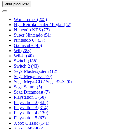
Visa produkter
Toggle
navigation
Toggle
navigation
Warhammer
(205)
Nya Retrokonsoler / Prylar
(52)
Nintendo NES
(77)
Super Nintendo
(51)
Nintendo 64
(37)
Gamecube
(45)
Wii
(288)
Wii-U
(40)
Switch
(188)
Switch 2
(43)
Sega Mastersystem
(12)
Sega Megadrive
(40)
Sega Mega-CD / Sega 32-X
(0)
Sega Saturn
(5)
Sega Dreamcast
(7)
Playstation 1
(58)
Playstation 2
(435)
Playstation 3
(314)
Playstation 4
(130)
Playstation 5
(67)
Xbox Classic
(141)
Xbox 360
(406)