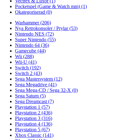
Vectrex & Luxor
(1)
Pocketspel (Game & Watch mm)
(1)
Okategoriserad
(0)
Warhammer
(206)
Nya Retrokonsoler / Prylar
(53)
Nintendo NES
(72)
Super Nintendo
(55)
Nintendo 64
(36)
Gamecube
(44)
Wii
(288)
Wii-U
(41)
Switch
(192)
Switch 2
(43)
Sega Mastersystem
(12)
Sega Megadrive
(41)
Sega Mega-CD / Sega 32-X
(0)
Sega Saturn
(5)
Sega Dreamcast
(7)
Playstation 1
(57)
Playstation 2
(436)
Playstation 3
(316)
Playstation 4
(136)
Playstation 5
(67)
Xbox Classic
(141)