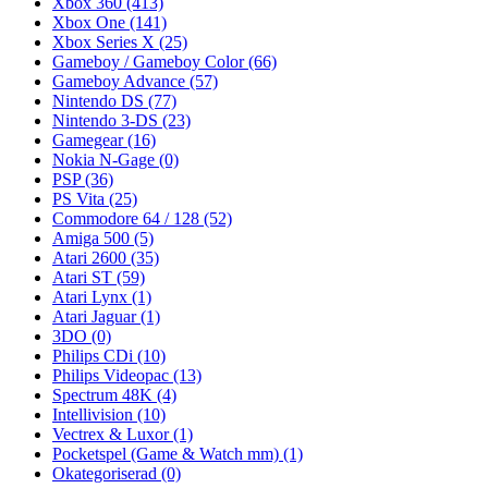
Xbox 360
(413)
Xbox One
(141)
Xbox Series X
(25)
Gameboy / Gameboy Color
(66)
Gameboy Advance
(57)
Nintendo DS
(77)
Nintendo 3-DS
(23)
Gamegear
(16)
Nokia N-Gage
(0)
PSP
(36)
PS Vita
(25)
Commodore 64 / 128
(52)
Amiga 500
(5)
Atari 2600
(35)
Atari ST
(59)
Atari Lynx
(1)
Atari Jaguar
(1)
3DO
(0)
Philips CDi
(10)
Philips Videopac
(13)
Spectrum 48K
(4)
Intellivision
(10)
Vectrex & Luxor
(1)
Pocketspel (Game & Watch mm)
(1)
Okategoriserad
(0)