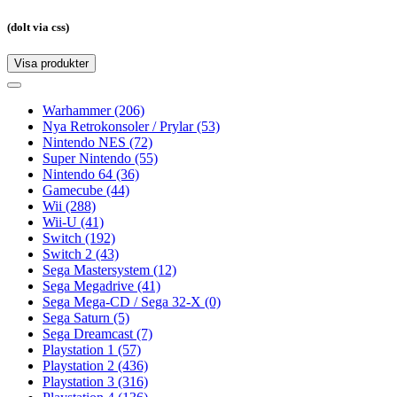
(dolt via css)
Visa produkter
Toggle
navigation
Toggle
navigation
Warhammer
(206)
Nya Retrokonsoler / Prylar
(53)
Nintendo NES
(72)
Super Nintendo
(55)
Nintendo 64
(36)
Gamecube
(44)
Wii
(288)
Wii-U
(41)
Switch
(192)
Switch 2
(43)
Sega Mastersystem
(12)
Sega Megadrive
(41)
Sega Mega-CD / Sega 32-X
(0)
Sega Saturn
(5)
Sega Dreamcast
(7)
Playstation 1
(57)
Playstation 2
(436)
Playstation 3
(316)