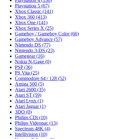
Playstation 4
(136)
Playstation 5
(67)
Xbox Classic
(141)
Xbox 360
(413)
Xbox One
(141)
Xbox Series X
(25)
Gameboy / Gameboy Color
(66)
Gameboy Advance
(57)
Nintendo DS
(77)
Nintendo 3-DS
(23)
Gamegear
(16)
Nokia N-Gage
(0)
PSP
(36)
PS Vita
(25)
Commodore 64 / 128
(52)
Amiga 500
(5)
Atari 2600
(35)
Atari ST
(59)
Atari Lynx
(1)
Atari Jaguar
(1)
3DO
(0)
Philips CDi
(10)
Philips Videopac
(13)
Spectrum 48K
(4)
Intellivision
(10)